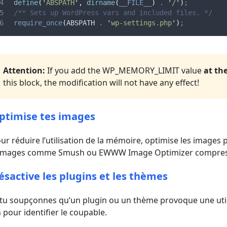
define
(
'
ABSPATH
'
,
 dirname
(
__FILE__
)
.
'
/
'
)
;
/** Sets up WordPress vars and included files. */
require_once
(
ABSPATH 
.
'
wp-settings.php
'
)
;
Attention:
If you add the WP_MEMORY_LIMIT value
at th
this block, the modification will not have any effect!
ptimise tes images
ur réduire l’utilisation de la mémoire, optimise les images 
images comme Smush ou EWWW Image Optimizer compressent
ésactive les plugins et les thèmes
 tu soupçonnes qu’un plugin ou un thème provoque une util
 pour identifier le coupable.