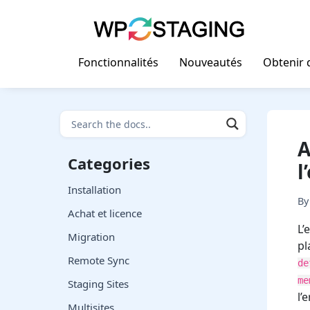
Skip
to
content
Fonctionnalités
Nouveautés
Obtenir d
A
Categories
l
Installation
B
Achat et licence
L’
Migration
pl
Remote Sync
de
me
Staging Sites
l’
Multisites