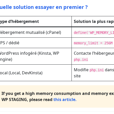
uelle solution essayer en premier ?
Type d’hébergement
Solution la plus rap
ébergement mutualisé (cPanel)
define('WP_MEMORY_L
PS / dédié
memory_limit = 256M
ordPress infogéré (Kinsta, WP
Contacte l’hébergeur
ngine)
php.ini
Modifie
dans 
php.ini
ocal (Local, DevKinsta)
site
If you get a high memory consumption and memory exh
WP STAGING, please read
this article.