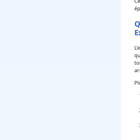
Ce
ép
Q
E
L’
qu
to
ar
Pl