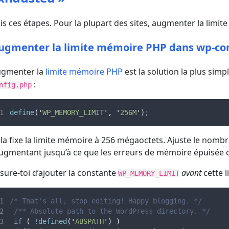
is ces étapes. Pour la plupart des sites, augmenter la limit
ugmenter la limite mémoire PHP dans wp-co
ugmenter la
limite mémoire PHP
est la solution la plus simp
:
nfig.php
define
(
'
WP_MEMORY_LIMIT
'
,
'
256M
'
)
;
la fixe la limite mémoire à 256 mégaoctets. Ajuste le nombre
augmentant jusqu’à ce que les erreurs de mémoire épuisée 
sure-toi d’ajouter la constante
avant
cette l
WP_MEMORY_LIMIT
/* That's all, stop editing! Happy blogging. */
/** Absolute path to the WordPress directory. */
if
(
!
defined
(
'
ABSPATH
'
)
)