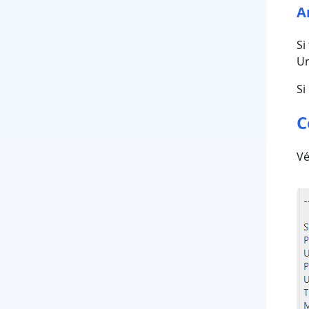
A
Si
Un
Si
C
Vé