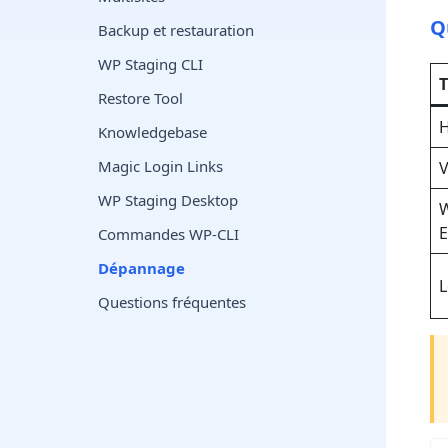
Q
Backup et restauration
WP Staging CLI
Restore Tool
H
Knowledgebase
Magic Login Links
V
WP Staging Desktop
W
E
Commandes WP-CLI
Dépannage
L
Questions fréquentes