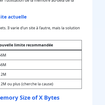
 l’utilisation de la mémoire au-delà de la
ite actuelle
. Il varie d’un site à l’autre, mais la solution
ouvelle limite recommandée
56M
56M
12M
12M ou plus (cherche la cause)
emory Size of X Bytes