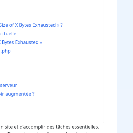
ize of X Bytes Exhausted » ?
actuelle
X Bytes Exhausted »
g.php
 serveur
voir augmentée ?
site et d’accomplir des tâches essentielles.