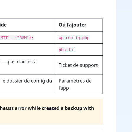
ide
Où l’ajouter
IMIT', '256M');
wp-config.php
php.ini
 — pas d’accès à
Ticket de support
le dossier de config du
Paramètres de
l’app
aust error while created a backup with