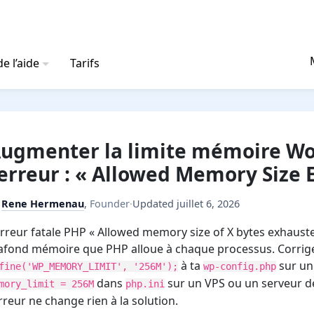
e l’aide
Tarifs
ugmenter la limite mémoire Wo
’erreur : « Allowed Memory Size
y
Rene Hermenau
,
Founder
·
Updated
juillet 6, 2026
erreur fatale PHP « Allowed memory size of X bytes exhauste
afond mémoire que PHP alloue à chaque processus. Corrige-
à ta
sur un
fine('WP_MEMORY_LIMIT', '256M');
wp-config.php
dans
sur un VPS ou un serveur dé
mory_limit = 256M
php.ini
erreur ne change rien à la solution.