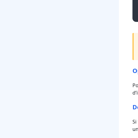
O
Po
d’
D
Si
un