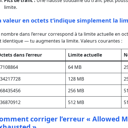
Pics de trafic :
Une hausse soudaine du trafic peut pousser
limite.
a valeur en octets t’indique simplement la lim
 nombre dans l’erreur correspond à ta limite actuelle en octets
t identique — tu augmentes la limite. Valeurs courantes :
ctets dans l’erreur
Limite actuelle
N
67108864
64 MB
2
134217728
128 MB
2
268435456
256 MB
5
536870912
512 MB
5
omment corriger l’erreur « Allowed M
xhausted »