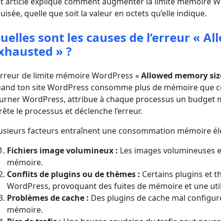
t article explique comment augmenter la limite mémoire W
uisée, quelle que soit la valeur en octets qu’elle indique.
uelles sont les causes de l’erreur « A
xhausted » ?
erreur de limite mémoire WordPress «
Allowed memory siz
and ton site WordPress consomme plus de mémoire que ce q
urner WordPress, attribue à chaque processus un budget m
rête le processus et déclenche l’erreur.
usieurs facteurs entraînent une consommation mémoire él
Fichiers image volumineux :
Les images volumineuses e
mémoire.
Conflits de plugins ou de thèmes :
Certains plugins et t
WordPress, provoquant des fuites de mémoire et une util
Problèmes de cache :
Des plugins de cache mal configurés
mémoire.