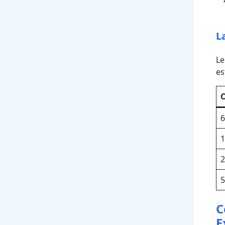
L
Le
es
O
C
E