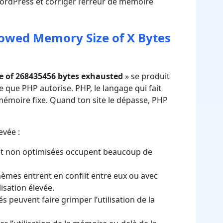
ordPress et corriger l’erreur de mémoire
llowed Memory Size of X Bytes
e of 268435456 bytes exhausted
» se produit
ue PHP autorise. PHP, le langage qui fait
émoire fixe. Quand ton site le dépasse, PHP
evée :
t non optimisées occupent beaucoup de
hèmes entrent en conflit entre eux ou avec
isation élevée.
 peuvent faire grimper l’utilisation de la