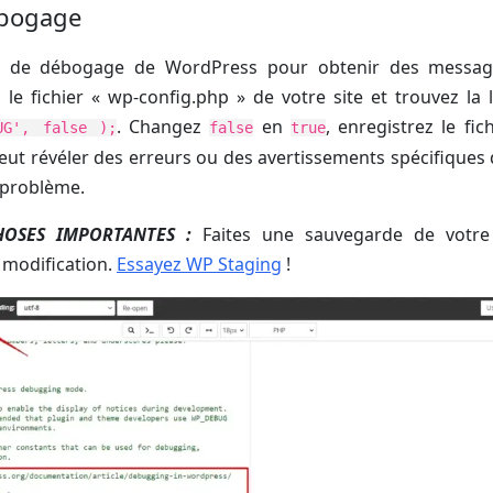
bogage
e de débogage de WordPress pour obtenir des message
z le fichier « wp-config.php » de votre site et trouvez la 
. Changez
en
, enregistrez le fic
UG', false );
false
true
 peut révéler des erreurs ou des avertissements spécifiques
e problème.
HOSES IMPORTANTES :
Faites une sauvegarde de votre
e modification.
Essayez WP Staging
!