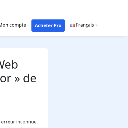
Mon compte
Français
Acheter Pro
 Web
or » de
e erreur inconnue