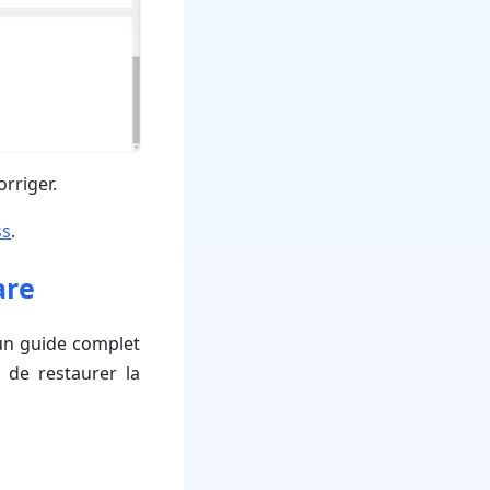
orriger.
ss
.
are
 un guide complet
 de restaurer la