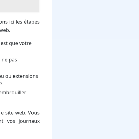
ns ici les étapes
 web.
 est que votre
t ne pas
eu ou extensions
e.
embrouiller
re site web. Vous
nt vos journaux