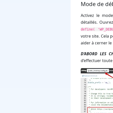
Mode de dé
Activez le mod
détaillés. Ouvre
define( 'WP_DEB
votre site. Cela
aider à cerner l
D’ABORD LES C
d’effectuer tout