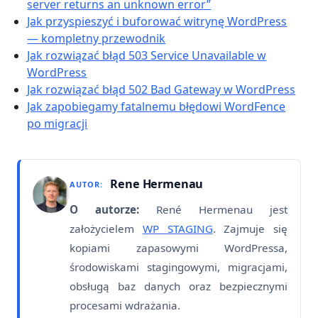
server returns an unknown error”
Jak przyspieszyć i buforować witrynę WordPress
— kompletny przewodnik
Jak rozwiązać błąd 503 Service Unavailable w
WordPress
Jak rozwiązać błąd 502 Bad Gateway w WordPress
Jak zapobiegamy fatalnemu błędowi WordFence
po migracji
Rene Hermenau
AUTOR:
O autorze:
René Hermenau jest
założycielem
WP STAGING
. Zajmuje się
kopiami zapasowymi WordPressa,
środowiskami stagingowymi, migracjami,
obsługą baz danych oraz bezpiecznymi
procesami wdrażania.