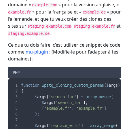
domaine «
» pour la version anglaise, «
example.com
» pour la française et «
» pour
example.fr
example.de
l’allemande, et que tu veux créer des clones des
sites sur
,
et
staging.example.com
staging.example.fr
.
staging.example.de
Ce que tu dois faire, c’est utiliser ce snippet de code
comme
mu-plugin
: (Modifie-le pour l’adapter à tes
domaines) :
PHP
function
wpstg_cloning_custom_params
(
$
args
)
{
$
args
[
'
search_for
'
]
=
array_merge
(
$
args
[
'
search_for
'
],
[
'
example.fr
'
,
'
example.fr
'
]
)
;
$
args
[
'
replace_with
'
]
=
array_merge
(