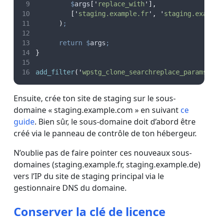
$
args
[
'
replace_with
'
],
[
'
staging.example.fr
'
,
'
staging.examp
)
;
return
$
args
;
}
add_filter
(
'
wpstg_clone_searchreplace_params
'
,
Ensuite, crée ton site de staging sur le sous-
domaine « staging.example.com » en suivant
ce
guide
. Bien sûr, le sous-domaine doit d’abord être
créé via le panneau de contrôle de ton hébergeur.
N’oublie pas de faire pointer ces nouveaux sous-
domaines (staging.example.fr, staging.example.de)
vers l’IP du site de staging principal via le
gestionnaire DNS du domaine.
Conserver la clé de licence