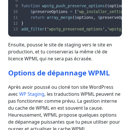
function
wpstg_push_preserve_options
(
$
options
)
$
preserveOptions
=
[
'
wp_installer_settings
return
array_merge
(
$
options
,
$
preserveOpti
}
add_filter
(
'
wpstg_preserved_options
'
,
'
wpstg_pu
Ensuite, pousse le site de staging vers le site en
production, et tu conserveras la même clé de
licence WPML qui ne sera pas écrasée.
Options de dépannage WPML
Après avoir poussé ou cloné ton site WordPress
avec
WP Staging
, les traductions WPML peuvent ne
pas fonctionner comme prévu. La gestion interne
du cache de WPML en est souvent la cause.
Heureusement, WPML propose quelques options
de dépannage puissantes que tu peux utiliser pour
purger et actualiser le cache WPML.