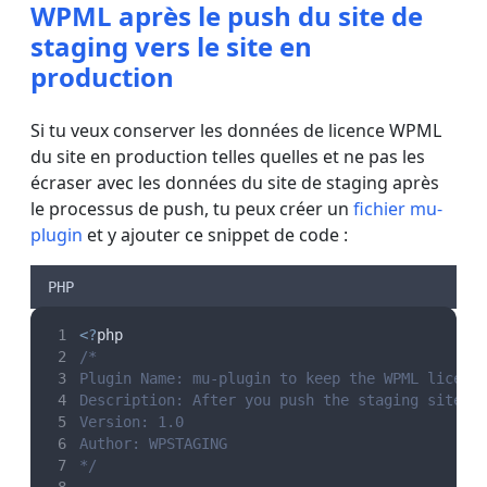
WPML après le push du site de
staging vers le site en
production
Si tu veux conserver les données de licence WPML
du site en production telles quelles et ne pas les
écraser avec les données du site de staging après
le processus de push, tu peux créer un
fichier mu-
plugin
et y ajouter ce snippet de code :
PHP
<?
php
/*
Plugin Name: mu-plugin to keep the WPML licens
Description: After you push the staging site t
Version: 1.0
Author: WPSTAGING
*/