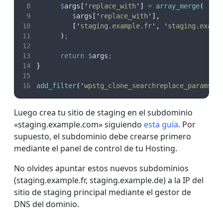
$
args
[
'
replace_with
'
]
=
array_merge
(
$
args
[
'
replace_with
'
],
[
'
staging.example.fr
'
,
'
staging.examp
)
;
return
$
args
;
}
add_filter
(
'
wpstg_clone_searchreplace_params
'
,
Luego crea tu sitio de staging en el subdominio
«staging.example.com» siguiendo
esta guía
. Por
supuesto, el subdominio debe crearse primero
mediante el panel de control de tu Hosting.
No olvides apuntar estos nuevos subdominios
(staging.example.fr, staging.example.de) a la IP del
sitio de staging principal mediante el gestor de
DNS del dominio.