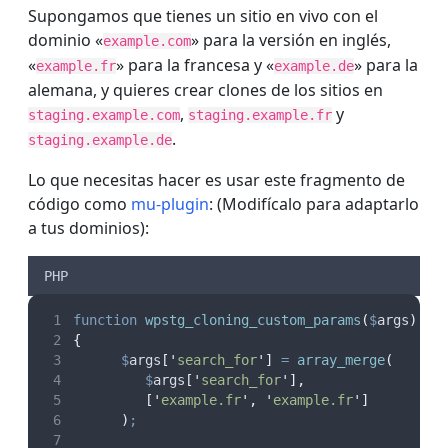
Supongamos que tienes un sitio en vivo con el
dominio «
» para la versión en inglés,
example.com
«
» para la francesa y «
» para la
example.fr
example.de
alemana, y quieres crear clones de los sitios en
,
y
staging.example.com
staging.example.fr
.
staging.example.de
Lo que necesitas hacer es usar este fragmento de
código como
mu-plugin
: (Modifícalo para adaptarlo
a tus dominios):
PHP
function
wpstg_cloning_custom_params
(
$
args
)
{
$
args
[
'
search_for
'
]
=
array_merge
(
$
args
[
'
search_for
'
],
[
'
example.fr
'
,
'
example.fr
'
]
)
;