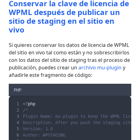
Conservar la clave de licencia de
WPML después de publicar un
sitio de staging en el sitio en
vivo
Si quieres conservar los datos de licencia de WPML
del sitio en vivo tal como están y no sobrescribirlos
con los datos del sitio de staging tras el proceso de
publicación, puedes crear un
archivo mu-plugin
y
añadirle este fragmento de código:
PHP
<?
php
/*
Plugin Name: mu-plugin to keep the WPML licens
Description: After you push the staging site t
Version: 1.0
Author: WPSTAGING