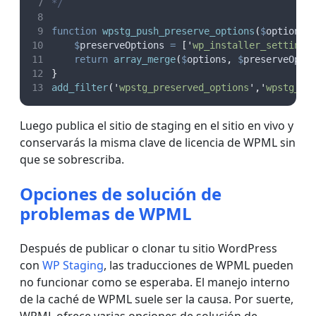
*/
function
wpstg_push_preserve_options
(
$
options
)
$
preserveOptions
=
[
'
wp_installer_settings
return
array_merge
(
$
options
,
$
preserveOpti
}
add_filter
(
'
wpstg_preserved_options
'
,
'
wpstg_pu
Luego publica el sitio de staging en el sitio en vivo y
conservarás la misma clave de licencia de WPML sin
que se sobrescriba.
Opciones de solución de
problemas de WPML
Después de publicar o clonar tu sitio WordPress
con
WP Staging
, las traducciones de WPML pueden
no funcionar como se esperaba. El manejo interno
de la caché de WPML suele ser la causa. Por suerte,