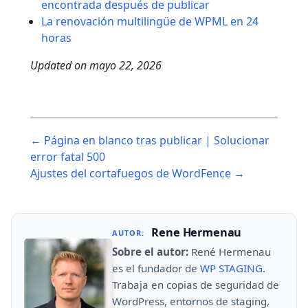
encontrada después de publicar
La renovación multilingüe de WPML en 24
horas
Updated on
mayo 22, 2026
Post
← Página en blanco tras publicar | Solucionar
navigation
error fatal 500
Ajustes del cortafuegos de WordFence →
Rene Hermenau
AUTOR:
Sobre el autor:
René Hermenau
es el fundador de
WP STAGING
.
Trabaja en copias de seguridad de
WordPress, entornos de staging,