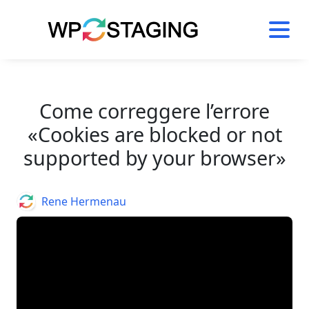
Skip
to
content
Come correggere l’errore
«Cookies are blocked or not
supported by your browser»
Author
Rene Hermenau