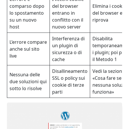
comparso dopo
del browser
Elimina i cookie
lo spostamento
entrano in
del browser e
su un nuovo
conflitto con il
riprova
host
nuovo server
Interferenza di
Disabilita
L’errore compare
un plugin di
temporaneamen
anche sul sito
sicurezza o di
i plugin; poi pro
live
cache
il Metodo 1
Disallineamento
Vedi la sezione
Nessuna delle
SSL o policy sui
«Cosa fare se
due soluzioni qui
cookie di terze
nessuna soluzio
sotto lo risolve
parti
funziona»