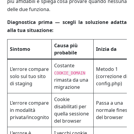
più affidabili e spiega cosa provare quando nessuna
delle due funziona.
Diagnostica prima — scegli la soluzione adatta
alla tua situazione:
Causa più
Sintomo
Inizia da
probabile
Costante
L’errore compare
Metodo 1
COOKIE_DOMAIN
solo sul tuo sito
(correzione di w
rimasta da una
di staging
config.php)
migrazione
Cookie
L’errore compare
Passa a una
disabilitati per
in modalità
normale finestra
quella sessione
privata/incognito
del browser
del browser
L’errore è
I vecchi cookie