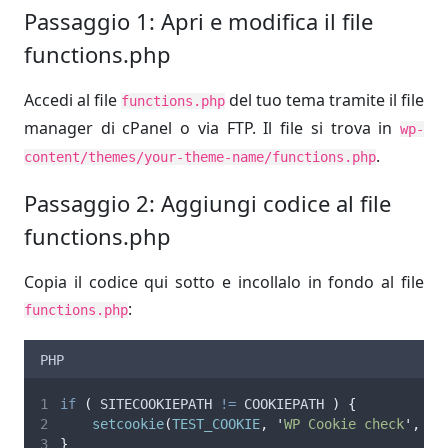
Passaggio 1: Apri e modifica il file
functions.php
Accedi al file
del tuo tema tramite il file
functions.php
manager di cPanel o via FTP. Il file si trova in
wp-
.
content/themes/your-theme-name/functions.php
Passaggio 2: Aggiungi codice al file
functions.php
Copia il codice qui sotto e incollalo in fondo al file
:
functions.php
PHP
if
(
 SITECOOKIEPATH 
!=
 COOKIEPATH 
)
{
setcookie
(
TEST_COOKIE
,
'
WP Cookie check
'
,
0
,
}