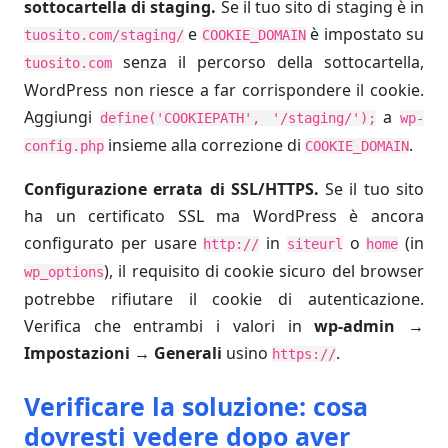
sottocartella di staging.
Se il tuo sito di staging è in
e
è impostato su
tuosito.com/staging/
COOKIE_DOMAIN
senza il percorso della sottocartella,
tuosito.com
WordPress non riesce a far corrispondere il cookie.
Aggiungi
a
define('COOKIEPATH', '/staging/');
wp-
insieme alla correzione di
.
config.php
COOKIE_DOMAIN
Configurazione errata di SSL/HTTPS.
Se il tuo sito
ha un certificato SSL ma WordPress è ancora
configurato per usare
in
o
(in
http://
siteurl
home
), il requisito di cookie sicuro del browser
wp_options
potrebbe rifiutare il cookie di autenticazione.
Verifica che entrambi i valori in
wp-admin →
Impostazioni → Generali
usino
.
https://
Verificare la soluzione: cosa
dovresti vedere dopo aver