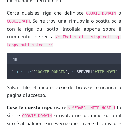
file manager del tuo host.
Cerca qualsiasi riga che definisce
o
COOKIE_DOMAIN
. Se ne trovi una, rimuovila o sostituiscila
COOKIEPATH
con la riga qui sotto. Incollala appena sopra il
commento che recita
/* That's all, stop editing!
:
Happy publishing. */
PHP
define
(
'
COOKIE_DOMAIN
'
,
$
_SERVER
[
'
HTTP_HOST
'
]
)
;
Salva il file, elimina i cookie del browser e ricarica la
pagina di accesso.
Cosa fa questa riga:
usare
fa
$_SERVER['HTTP_HOST']
sì che
si risolva nel dominio su cui il
COOKIE_DOMAIN
sito è attualmente in esecuzione, invece di un valore