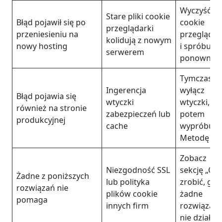
Wyczyść pli
Stare pliki cookie
Błąd pojawił się po
cookie
przeglądarki
przeniesieniu na
przeglądar
kolidują z nowym
nowy hosting
i spróbuj
serwerem
ponownie
Tymczaso
Ingerencja
wyłącz
Błąd pojawia się
wtyczki
wtyczki, a
również na stronie
zabezpieczeń lub
potem
produkcyjnej
cache
wypróbuj
Metodę 1
Zobacz
Niezgodność SSL
sekcję „Co
Żadne z poniższych
lub polityka
zrobić, gdy
rozwiązań nie
plików cookie
żadne
pomaga
innych firm
rozwiązani
nie działa"