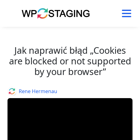
Skip
to
content
Jak naprawić błąd „Cookies
are blocked or not supported
by your browser”
Author
Rene Hermenau