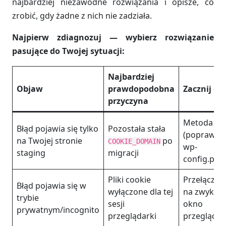
najbardziej niezawodne rozwiązania i opisze, co
zrobić, gdy żadne z nich nie zadziała.
Najpierw zdiagnozuj — wybierz rozwiązanie
pasujące do Twojej sytuacji:
Najbardziej
Objaw
prawdopodobna
Zacznij od
przyczyna
Metoda 1
Błąd pojawia się tylko
Pozostała stała
(poprawka
na Twojej stronie
po
COOKIE_DOMAIN
wp-
staging
migracji
config.php
Pliki cookie
Przełącz si
Błąd pojawia się w
wyłączone dla tej
na zwykłe
trybie
sesji
okno
prywatnym/incognito
przeglądarki
przeglądar