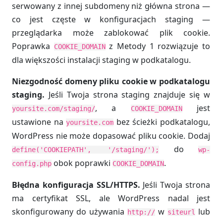
serwowany z innej subdomeny niż główna strona —
co jest częste w konfiguracjach staging —
przeglądarka może zablokować plik cookie.
Poprawka
z Metody 1 rozwiązuje to
COOKIE_DOMAIN
dla większości instalacji staging w podkatalogu.
Niezgodność domeny pliku cookie w podkatalogu
staging.
Jeśli Twoja strona staging znajduje się w
, a
jest
yoursite.com/staging/
COOKIE_DOMAIN
ustawione na
bez ścieżki podkatalogu,
yoursite.com
WordPress nie może dopasować pliku cookie. Dodaj
do
define('COOKIEPATH', '/staging/');
wp-
obok poprawki
.
config.php
COOKIE_DOMAIN
Błędna konfiguracja SSL/HTTPS.
Jeśli Twoja strona
ma certyfikat SSL, ale WordPress nadal jest
skonfigurowany do używania
w
lub
http://
siteurl