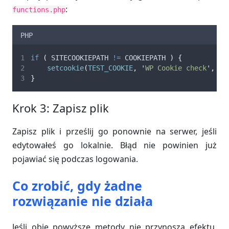
:
functions.php
PHP
if
(
 SITECOOKIEPATH 
!=
 COOKIEPATH 
)
{
setcookie
(
TEST_COOKIE
,
'
WP Cookie check
'
,
0
,
}
Krok 3: Zapisz plik
Zapisz plik i prześlij go ponownie na serwer, jeśli
edytowałeś go lokalnie. Błąd nie powinien już
pojawiać się podczas logowania.
Co zrobić, gdy żadne
rozwiązanie nie działa
Jeśli obie powyższe metody nie przynoszą efektu,