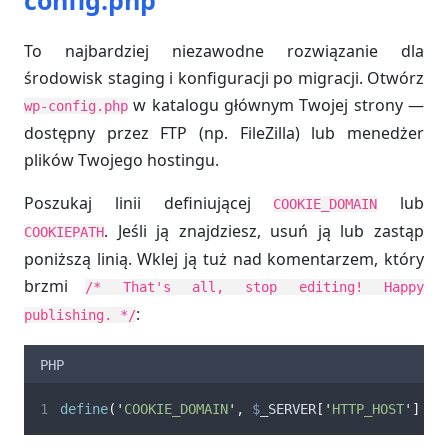
To najbardziej niezawodne rozwiązanie dla
środowisk staging i konfiguracji po migracji. Otwórz
w katalogu głównym Twojej strony —
wp-config.php
dostępny przez FTP (np. FileZilla) lub menedżer
plików Twojego hostingu.
Poszukaj linii definiującej
lub
COOKIE_DOMAIN
. Jeśli ją znajdziesz, usuń ją lub zastąp
COOKIEPATH
poniższą linią. Wklej ją tuż nad komentarzem, który
brzmi
/* That's all, stop editing! Happy
:
publishing. */
PHP
define
(
'
COOKIE_DOMAIN
'
,
$
_SERVER
[
'
HTTP_HOST
'
]
)
;