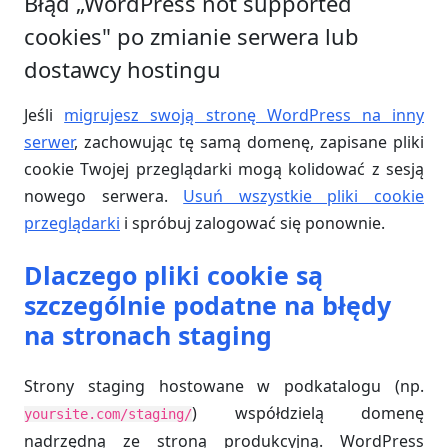
Błąd „WordPress not supported
cookies" po zmianie serwera lub
dostawcy hostingu
Jeśli
migrujesz swoją stronę WordPress na inny
serwer
, zachowując tę samą domenę, zapisane pliki
cookie Twojej przeglądarki mogą kolidować z sesją
nowego serwera.
Usuń wszystkie pliki cookie
przeglądarki
i spróbuj zalogować się ponownie.
Dlaczego pliki cookie są
szczególnie podatne na błędy
na stronach staging
Strony staging hostowane w podkatalogu (np.
) współdzielą domenę
yoursite.com/staging/
nadrzędną ze stroną produkcyjną. WordPress