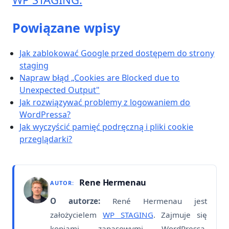
Powiązane wpisy
Jak zablokować Google przed dostępem do strony
staging
Napraw błąd „Cookies are Blocked due to
Unexpected Output"
Jak rozwiązywać problemy z logowaniem do
WordPressa?
Jak wyczyścić pamięć podręczną i pliki cookie
przeglądarki?
Rene Hermenau
AUTOR:
O autorze:
René Hermenau jest
założycielem
WP STAGING
. Zajmuje się
kopiami zapasowymi WordPressa,