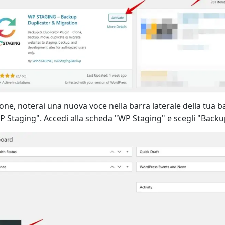
ione, noterai una nuova voce nella barra laterale della tua 
P Staging". Accedi alla scheda "WP Staging" e scegli "Backu