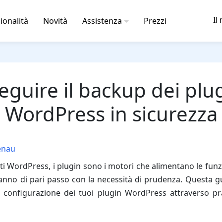
Il
ionalità
Novità
Assistenza
Prezzi
eguire il backup dei plu
WordPress in sicurezza
enau
i WordPress, i plugin sono i motori che alimentano le funzi
anno di pari passo con la necessità di prudenza. Questa gui
a configurazione dei tuoi plugin WordPress attraverso pr