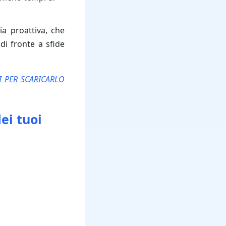
a proattiva, che
 di fronte a sfide
I PER SCARICARLO
ei tuoi