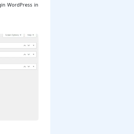
gin WordPress in