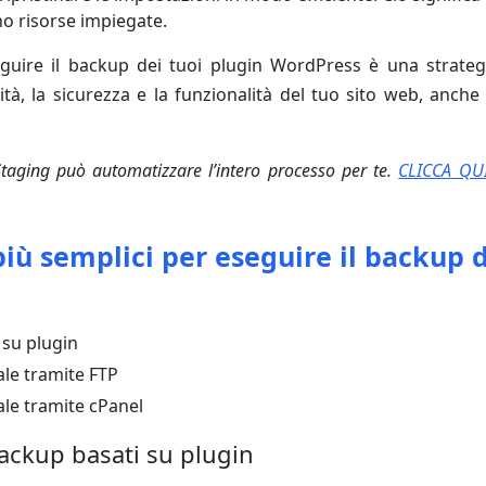
no risorse impiegate.
guire il backup dei tuoi plugin WordPress è una strategi
lità, la sicurezza e la funzionalità del tuo sito web, anche
taging può automatizzare l’intero processo per te.
CLICCA QU
iù semplici per eseguire il backup d
 su plugin
le tramite FTP
e tramite cPanel
ackup basati su plugin