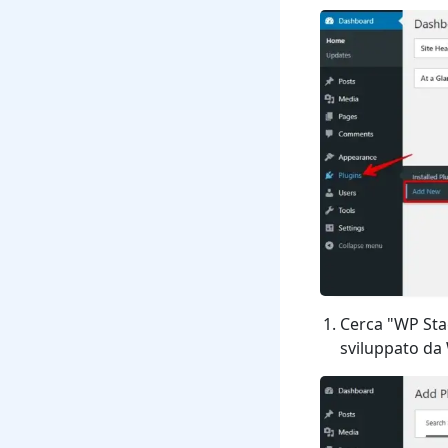
Cerca "WP Stag
sviluppato da