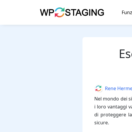
Skip
to
Funz
content
Es
Author
Rene Herm
Nel mondo dei sit
i loro vantaggi v
di proteggere l
sicure.