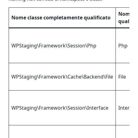
Nome n
Nome classe completamente qualificato
qualific
WPStaging\Framework\Session\Php
Php
WPStaging\Framework\Cache\Backend\File
File
WPStaging\Framework\Session\Interface
Interfac