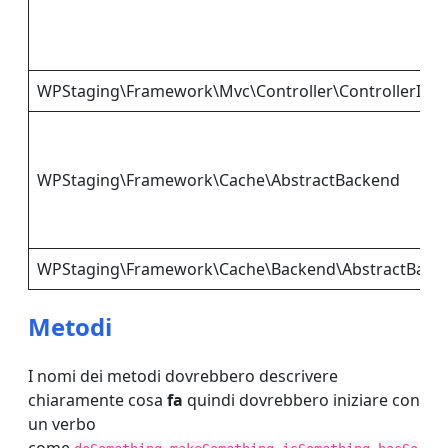
WPStaging\Framework\Mvc\Controller\ControllerInte
WPStaging\Framework\Cache\AbstractBackend
WPStaging\Framework\Cache\Backend\AbstractBack
Metodi
I nomi dei metodi dovrebbero descrivere
chiaramente cosa
fa
quindi dovrebbero iniziare con
un verbo