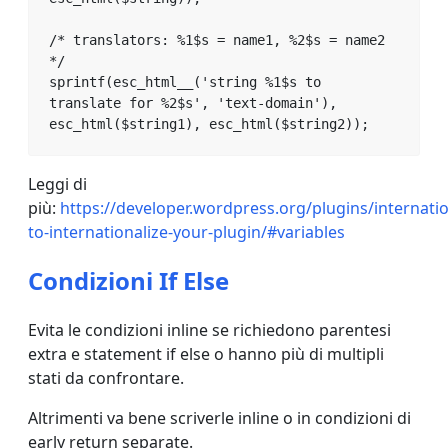
/* translators: %1$s = name1, %2$s = name2 
*/

sprintf(esc_html__('string %1$s to 
translate for %2$s', 'text-domain'), 
esc_html($string1), esc_html($string2));
Leggi di
più:
https://developer.wordpress.org/plugins/internati
to-internationalize-your-plugin/#variables
Condizioni If Else
Evita le condizioni inline se richiedono parentesi
extra e statement if else o hanno più di multipli
stati da confrontare.
Altrimenti va bene scriverle inline o in condizioni di
early return separate.