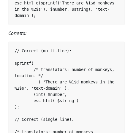
esc_html_e(sprintf('There are %1$d monkeys 
in the %2$s'), $number, $string), 'text-
domain');
Corretto:
// Correct (multi-line):

sprintf(

	/* translators: number of monkeys, 
location. */

	__( 'There are %1$d monkeys in the 
%2$s', 'text-domain' ),

	(int) $number,

	esc_html( $string )

);

// Correct (single-line):

/* translators: number of monkeys, 