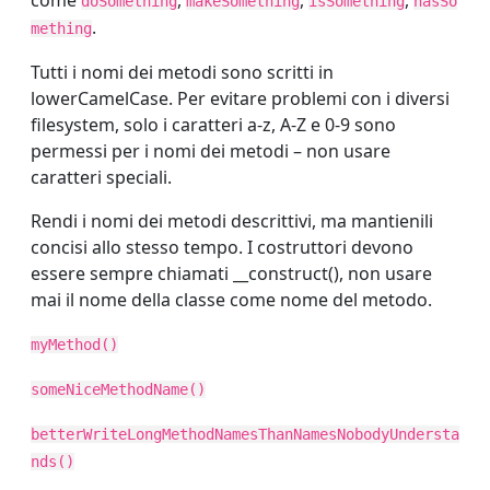
come
,
,
,
doSomething
makeSomething
isSomething
hasSo
.
mething
Tutti i nomi dei metodi sono scritti in
lowerCamelCase. Per evitare problemi con i diversi
filesystem, solo i caratteri a-z, A-Z e 0-9 sono
permessi per i nomi dei metodi – non usare
caratteri speciali.
Rendi i nomi dei metodi descrittivi, ma mantienili
concisi allo stesso tempo. I costruttori devono
essere sempre chiamati __construct(), non usare
mai il nome della classe come nome del metodo.
myMethod()
someNiceMethodName()
betterWriteLongMethodNamesThanNamesNobodyUndersta
nds()