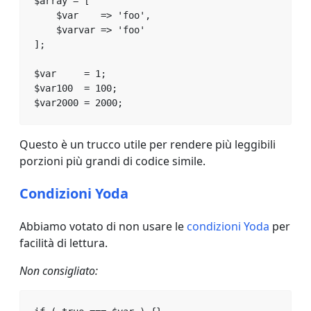
$array = [

    $var    => 'foo',

    $varvar => 'foo'

];

$var     = 1;

$var100  = 100;

$var2000 = 2000;
Questo è un trucco utile per rendere più leggibili
porzioni più grandi di codice simile.
Condizioni Yoda
Abbiamo votato di non usare le
condizioni Yoda
per
facilità di lettura.
Non consigliato: