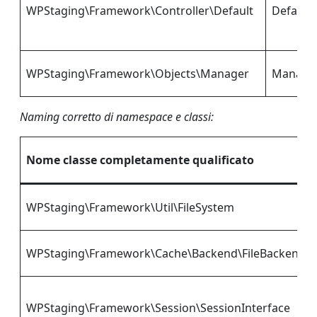
WPStaging\Framework\Controller\Default
Default
WPStaging\Framework\Objects\Manager
Manage
Naming corretto di namespace e classi:
Nome classe completamente qualificato
WPStaging\Framework\Util\FileSystem
WPStaging\Framework\Cache\Backend\FileBackend
WPStaging\Framework\Session\SessionInterface