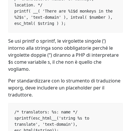
location. */

printf( __( 'There are %1$d monkeys in the 
%2$s', 'text-domain' ), intval( $number ), 
esc_html( $string ) );
Se usi printf o sprintf, le virgolette singole (‘)
intorno alla stringa sono obbligatorie perché le
virgolette doppie (“) diranno a PHP di interpretare
$s come variabile s, il che non è quello che
vogliamo.
Per standardizzare con lo strumento di traduzione
wporg, deve includere un placeholder per il
traduttore.
/* translators: %s: name */

sprintf(esc_html__('string %s to 
translate', 'text-domain'), 
esc_html($string));
