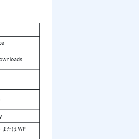
ce
Downloads
s
e
y
e または WP