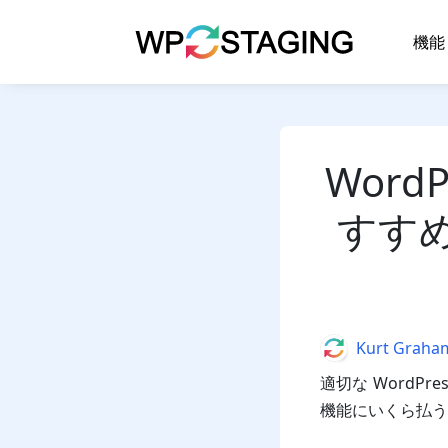
Skip
to
機能
content
Word
すすめ5
Author
Kurt Graha
適切な WordP
機能にいくら払う