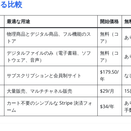
る比較
最適な用途
開始価格
無
物理商品とデジタル商品、フル機能のス
無料（コ
あ
トア
ア）
デジタルファイルのみ（電子書籍、ソフ
無料（コ
あ
トウェア、音声）
ア）
$179.50/
サブスクリプションと会員制サイト
な
年
大量販売、マルチチャネル販売
$29/月
1
カート不要のシンプルな Stripe 決済フォ
あり
$34/年
ーム
手