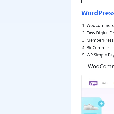
WordPr
WooCommerc
Easy Digital 
MemberPress
BigCommerce
WP Simple Pa
1. WooCom