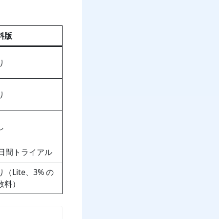
料版
り
り
し
5日間トライアル
（Lite、3% の
数料）