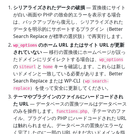
シリアライズされたデータの破損
— 置換後にサイト
が白い画面や PHP の致命的エラーを表示する場合
は、バックアップから復元し、シリアライズされた
データを明示的にサポートするプラグイン（Better
Search Replace が標準の選択肢）で再実行します。
のホーム URL またはサイト URL が更新
wp_options
されていない
— 移行の置換後にホームページが誤っ
たドメインにリダイレクトする場合は、
wp_options
の
と
キーを確認します。これらは新し
siteurl
home
いドメインと一致している必要があります。Better
Search Replace または WP-CLI（
wp search-
）を使って安全に更新してください。
replace
テーマやプラグインのファイルにハードコードされ
た URL
— データベースの置換ツールはデータベース
のみを操作します。
、子テーマのファ
functions.php
イル、プラグインの PHP にハードコードされた URL
は触れられません。データベースの置換がエラーな
く完了したのに一部の URL がまだ古いドメインを指