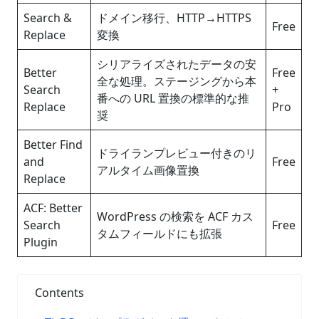
Search &
ドメイン移行、HTTP→HTTPS
Free
Replace
変換
シリアライズされたデータの安
Better
Free
全な処理。ステージングから本
Search
+
番への URL 置換の標準的な推
Replace
Pro
奨
Better Find
ドライランプレビュー付きのリ
and
Free
アルタイム画像置換
Replace
ACF: Better
WordPress の検索を ACF カス
Search
Free
タムフィールドにも拡張
Plugin
Contents