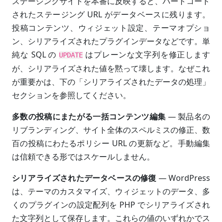
ステージングサイトを本番に反映すると、ハードコード
されたステージング URL がデータベースに残ります。
投稿コンテンツ、ウィジェット設定、テーマオプショ
ン、シリアライズされたプラグインデータなどです。単
純な SQL の
はプレーンな文字列を修正します
UPDATE
が、シリアライズされた値を黙って壊します。なぜこれ
が重要かは、下の「シリアライズされたデータの処理」
セクションを参照してください。
多数の投稿にまたがる一括コンテンツ編集
— 製品名の
リブランディング、サイト全体のスペルミスの修正、数
百の投稿にわたるポリシー URL の更新など。手動編集
は信頼できる形ではスケールしません。
シリアライズされたデータベースの修復
— WordPress
は、テーマのカスタマイズ、ウィジェットのデータ、多
くのプラグインの設定配列を PHP でシリアライズされ
た文字列として保存します。これらの値のいずれかでス