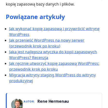
kopię zapasową bazy danych i plików.
Powiązane artykuły
Jak wykonać kopię zapasową i przywrócić witrynę
WordPress
Jak przenieść WordPress na nowy serwer
(przewodnik krok po kroku)
Jaka jest najlepsza wtyczka do kopii zapasowych
WordPress? Recenzja
Jak ręcznie utworzyć kopię zapasową WordPress:
przewodnik krok po kroku
Migracja witryny staging WordPress do witryny
produkcyjnej
Rene Hermenau
AUTOR: