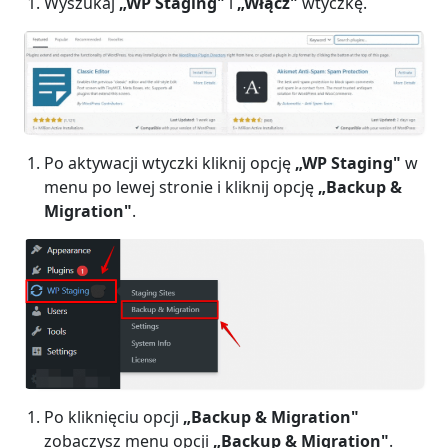
Wyszukaj
„
WP Staging
"
i
„Włącz"
wtyczkę.
Po aktywacji wtyczki kliknij opcję
„WP Staging"
w
menu po lewej stronie i kliknij opcję
„Backup &
Migration"
.
Po kliknięciu opcji
„Backup & Migration"
zobaczysz menu opcji
„Backup & Migration"
.