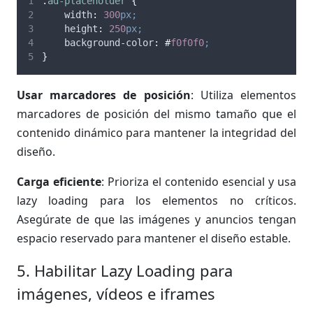
.
ad-placeholder
{
width
:
300
px;
height
:
250
px;
background-color
:
#
f0f0f0
;
}
Usar marcadores de posición
: Utiliza elementos
marcadores de posición del mismo tamaño que el
contenido dinámico para mantener la integridad del
diseño.
Carga eficiente
: Prioriza el contenido esencial y usa
lazy loading para los elementos no críticos.
Asegúrate de que las imágenes y anuncios tengan
espacio reservado para mantener el diseño estable.
5. Habilitar Lazy Loading para
imágenes, vídeos e iframes