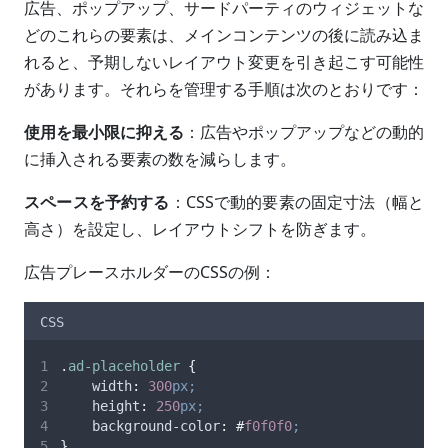
広告、ポップアップ、サードパーティのウィジェットな
どのこれらの要素は、メインコンテンツの後に読み込ま
れると、予期しないレイアウト変更を引き起こす可能性
があります。それらを管理する手順は次のとおりです：
使用を最小限に抑える
：広告やポップアップなどの動的
に挿入される要素の数を減らします。
スペースを予約する
：CSSで動的要素の固定寸法（幅と
高さ）を設定し、レイアウトシフトを防ぎます。
広告プレースホルダーのCSSの例：
CSS
.
ad-placeholder
{
width
:
300
px;
height
:
250
px;
background-color
:
#
f0f0f0
;
}