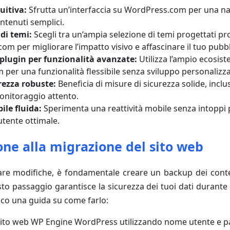
uitiva:
Sfrutta un’interfaccia su WordPress.com per una n
ntenuti semplici.
di temi:
Scegli tra un’ampia selezione di temi progettati p
m per migliorare l’impatto visivo e affascinare il tuo pubbl
plugin per funzionalità avanzate:
Utilizza l’ampio ecosist
per una funzionalità flessibile senza sviluppo personalizza
rezza robuste:
Beneficia di misure di sicurezza solide, incl
onitoraggio attento.
ile fluida:
Sperimenta una reattività mobile senza intoppi 
utente ottimale.
ne alla migrazione del sito web
re modifiche, è fondamentale creare un backup dei conten
o passaggio garantisce la sicurezza dei tuoi dati durante 
cco una guida su come farlo:
 sito web WP Engine WordPress utilizzando nome utente e 