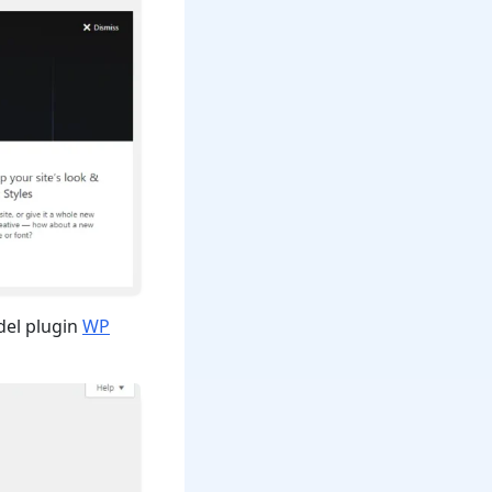
 del plugin
WP