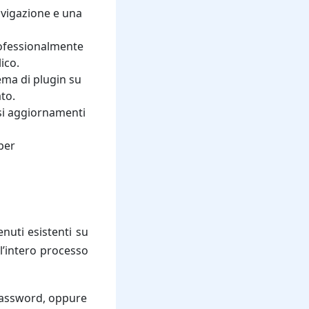
avigazione e una
rofessionalmente
ico.
ema di plugin su
to.
usi aggiornamenti
per
uti esistenti su
l’intero processo
password, oppure