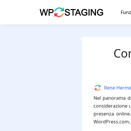
Skip
to
Funz
content
Co
Author
Rene Herm
Nel panorama dig
considerazione u
presenza online
WordPress.com, s