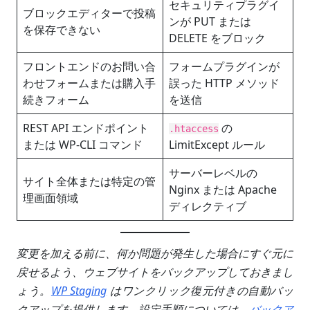
セキュリティプラグイ
ブロックエディターで投稿
ンが PUT または
を保存できない
DELETE をブロック
フロントエンドのお問い合
フォームプラグインが
わせフォームまたは購入手
誤った HTTP メソッド
続きフォーム
を送信
REST API エンドポイント
の
.htaccess
または WP-CLI コマンド
LimitExcept ルール
サーバーレベルの
サイト全体または特定の管
Nginx または Apache
理画面領域
ディレクティブ
変更を加える前に、何か問題が発生した場合にすぐ元に
戻せるよう、ウェブサイトをバックアップしておきまし
ょう。
WP Staging
はワンクリック復元付きの自動バッ
クアップを提供します。設定手順については、
バックア