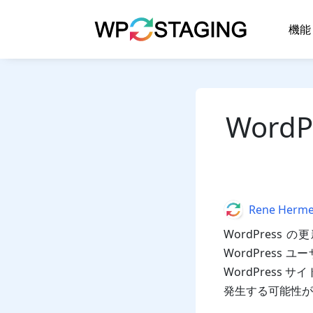
Skip
to
機能
content
Word
Author
Rene Herm
WordPres
WordPres
WordPress
発生する可能性が