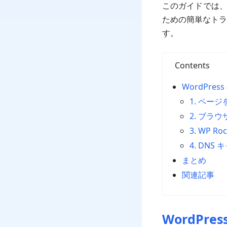
このガイドでは、
ための簡単なトラ
す。
Contents
WordPr
1. ペー
2. ブラ
3. WP
4. DN
まとめ
関連記事
WordP