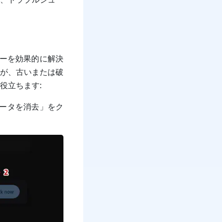
ラーを効果的に解決
が、古いまたは破
役立ちます:
、「データを消去」をク