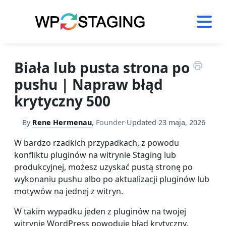
Skip
to
content
Biała lub pusta strona po
pushu | Napraw błąd
krytyczny 500
By
Rene Hermenau
,
Founder
·
Updated
23 maja, 2026
W bardzo rzadkich przypadkach, z powodu
konfliktu pluginów na witrynie Staging lub
produkcyjnej, możesz uzyskać pustą stronę po
wykonaniu pushu albo po aktualizacji pluginów lub
motywów na jednej z witryn.
W takim wypadku jeden z pluginów na twojej
witrynie WordPress powoduje błąd krytyczny.