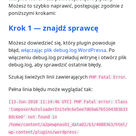
Możesz to szybko naprawić, postępując zgodnie z
poniższymi krokami:
Krok 1 — znajdź sprawcę
Możesz dowiedzieć się, który plugin powoduje
błąd,
włączając plik debug.log WordPressa
. Po
włączeniu debug.log przeładuj witrynę i otwórz plik
debug.log, aby sprawdzić ostatnie błędy.
Szukaj świeżych linii zawierających
.
PHP Fatal Error
Pełna linia błędu może wyglądać tak:
[13-Jun-2018 11:14:46 UTC] PHP Fatal error: Class
'ComposerAutoloaderInite9c6e5ee7d69a67b5104383b33
8dc6e0' not found in
/home/content/a2pewpnas01_data02/63/4088363/html/
wp-content/plugins/wordpress-