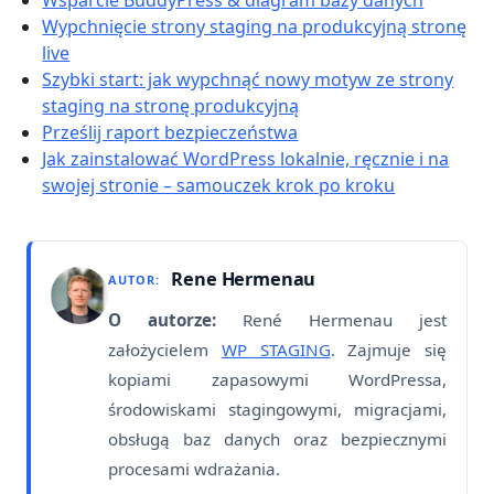
Wsparcie BuddyPress & diagram bazy danych
Wypchnięcie strony staging na produkcyjną stronę
live
Szybki start: jak wypchnąć nowy motyw ze strony
staging na stronę produkcyjną
Prześlij raport bezpieczeństwa
Jak zainstalować WordPress lokalnie, ręcznie i na
swojej stronie – samouczek krok po kroku
Rene Hermenau
AUTOR:
O autorze:
René Hermenau jest
założycielem
WP STAGING
. Zajmuje się
kopiami zapasowymi WordPressa,
środowiskami stagingowymi, migracjami,
obsługą baz danych oraz bezpiecznymi
procesami wdrażania.