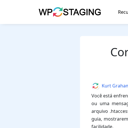
Skip
to
Recu
content
Cor
Author
Kurt Graha
Você está enfren
ou uma mensage
arquivo .htacces
guia, mostrarem
facilidade.