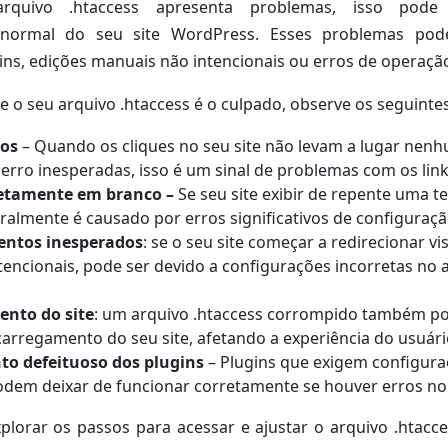
quivo .htaccess apresenta problemas, isso pode
normal do seu site WordPress. Esses problemas pod
gins, edições manuais não intencionais ou erros de operação
 se o seu arquivo .htaccess é o culpado, observe os seguinte
dos
– Quando os cliques no seu site não levam a lugar ne
rro inesperadas, isso é um sinal de problemas com os link
etamente em branco –
Se seu site exibir de repente uma t
eralmente é causado por erros significativos de configuraçã
entos inesperados
: se o seu site começar a redirecionar vi
tencionais, pode ser devido a configurações incorretas no 
nto do site
: um arquivo .htaccess corrompido também po
carregamento do seu site, afetando a experiência do usuári
o defeituoso dos plugins
– Plugins que exigem configura
odem deixar de funcionar corretamente se houver erros no
lorar os passos para acessar e ajustar o arquivo .htacce