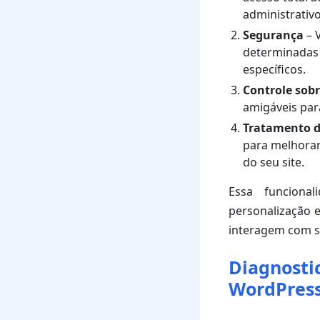
administrativo
Segurança
– 
determinadas 
específicos.
Controle sob
amigáveis par
Tratamento d
para melhorar
do seu site.
Essa funciona
personalização e
interagem com se
Diagnosti
WordPres