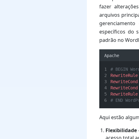
fazer alteraçõe
arquivos princip
gerenciamento
específicos do 
padrão no WordP
Apache
# BEGIN Wor
RewriteRule
RewriteCond
RewriteCond
RewriteRule
# END WordP
Aqui estão algum
Flexibilidade
acesso total a