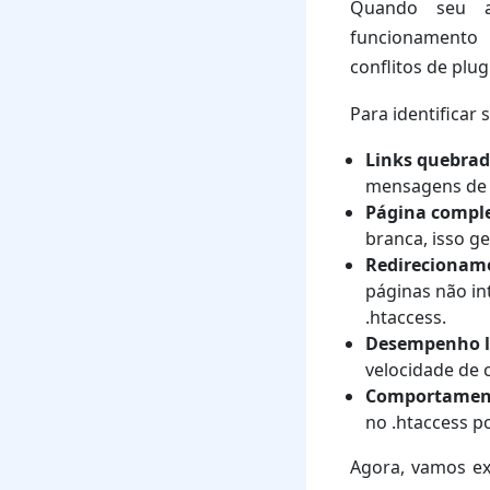
Quando seu ar
funcionamento 
conflitos de plu
Para identificar
Links quebra
mensagens de e
Página compl
branca, isso g
Redirecionam
páginas não in
.htaccess.
Desempenho le
velocidade de 
Comportament
no .htaccess p
Agora, vamos exp