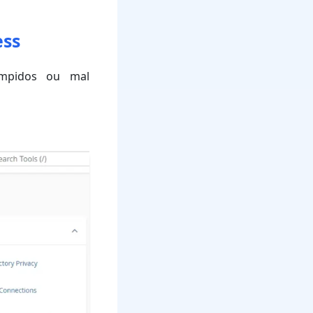
ess
mpidos ou mal