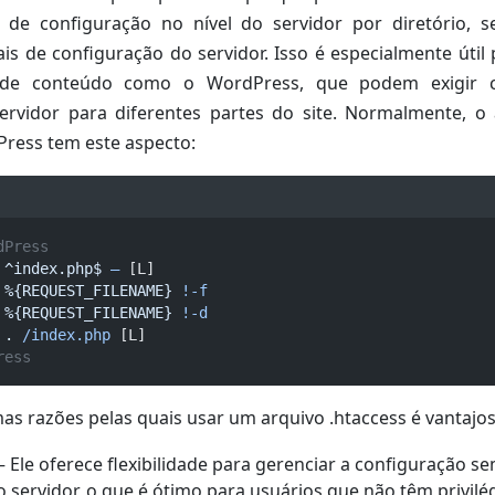
s de configuração no nível do servidor por diretório, 
ais de configuração do servidor. Isso é especialmente útil
 de conteúdo como o WordPress, que podem exigir 
servidor para diferentes partes do site. Normalmente, o
ress tem este aspecto:
dPress
^index.php$
–
 [L]
%{REQUEST_FILENAME}
!-f
%{REQUEST_FILENAME}
!-d
.
/index.php
 [L]
ress
as razões pelas quais usar um arquivo .htaccess é vantajos
– Ele oferece flexibilidade para gerenciar a configuração s
o servidor, o que é ótimo para usuários que não têm privilé