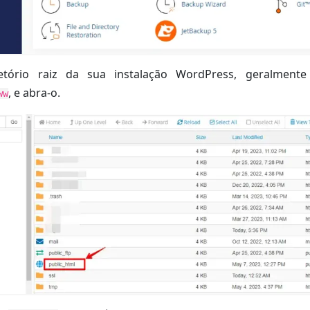
etório raiz da sua instalação WordPress, geralment
, e abra-o.
ww