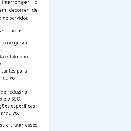
 interromper o
em decorrer de
 do servidor.
s sintomas:
nhum ou geram
s.
ela totalmente
o.
sitantes para
arquivo
de reduzir a
o e o SEO.
ções específicas
 arquivo.
ss e tratar esses