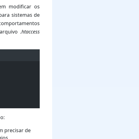
sem modificar os
 para sistemas de
comportamentos
 arquivo
.htaccess
o:
em precisar de
gios