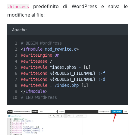
predefinito di WordPress e salva le
.htaccess
modifiche al file:
Apache
# BEGIN WordPress
<
IfModule
mod_rewrite.c
>
RewriteEngine
On
RewriteBase
 /
RewriteRule
^index.php$
-
 [L]
RewriteCond
%{REQUEST_FILENAME}
!-f
RewriteCond
%{REQUEST_FILENAME}
!-d
RewriteRule
.
/index.php
 [L]
</
IfModule
>
# END WordPress