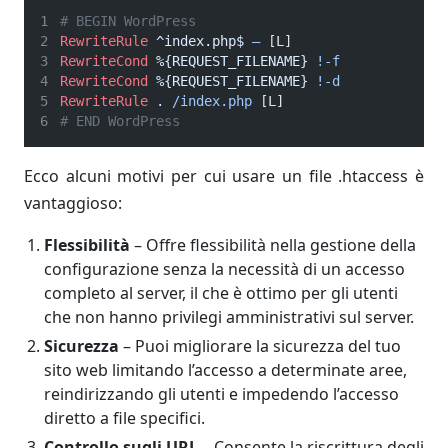
# BEGIN WordPress
RewriteRule
^index.php$
–
 [L]
RewriteCond
%{REQUEST_FILENAME}
!-f
RewriteCond
%{REQUEST_FILENAME}
!-d
RewriteRule
.
/index.php
 [L]
# END WordPress
Ecco alcuni motivi per cui usare un file .htaccess è
vantaggioso:
Flessibilità
– Offre flessibilità nella gestione della
configurazione senza la necessità di un accesso
completo al server, il che è ottimo per gli utenti
che non hanno privilegi amministrativi sul server.
Sicurezza
– Puoi migliorare la sicurezza del tuo
sito web limitando l’accesso a determinate aree,
reindirizzando gli utenti e impedendo l’accesso
diretto a file specifici.
Controllo sugli URL
– Consente la riscrittura degli