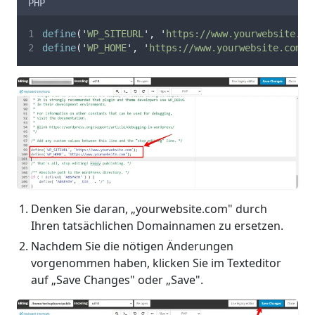
PHP
define
(
'
WP_SITEURL
'
,
'
https://www.yourwebsite.co
define
(
'
WP_HOME
'
,
'
https://www.yourwebsite.com
'
)
Denken Sie daran, „yourwebsite.com" durch
Ihren tatsächlichen Domainnamen zu ersetzen.
Nachdem Sie die nötigen Änderungen
vorgenommen haben, klicken Sie im Texteditor
auf „Save Changes" oder „Save".