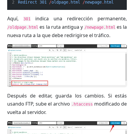
Redirect
301
/
oldpage
.
html
/
newpage
.
html
Aquí,
indica una redirección permanente,
301
es la ruta antigua y
es la
/oldpage.html
/newpage.html
nueva ruta a la que debe redirigirse el tráfico.
Después de editar, guarda los cambios. Si estás
usando FTP, sube el archivo
modificado de
.htaccess
vuelta al servidor.