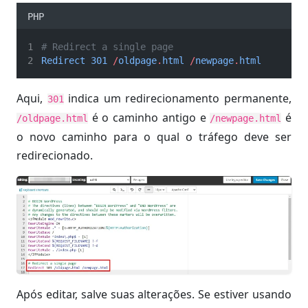
PHP
# Redirect a single page
Redirect
301
/
oldpage
.
html
/
newpage
.
html
Aqui,
indica um redirecionamento permanente,
301
é o caminho antigo e
é
/oldpage.html
/newpage.html
o novo caminho para o qual o tráfego deve ser
redirecionado.
Após editar, salve suas alterações. Se estiver usando