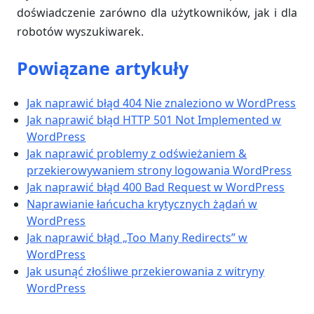
doświadczenie zarówno dla użytkowników, jak i dla
robotów wyszukiwarek.
Powiązane artykuły
Jak naprawić błąd 404 Nie znaleziono w WordPress
Jak naprawić błąd HTTP 501 Not Implemented w
WordPress
Jak naprawić problemy z odświeżaniem &
przekierowywaniem strony logowania WordPress
Jak naprawić błąd 400 Bad Request w WordPress
Naprawianie łańcucha krytycznych żądań w
WordPress
Jak naprawić błąd „Too Many Redirects” w
WordPress
Jak usunąć złośliwe przekierowania z witryny
WordPress