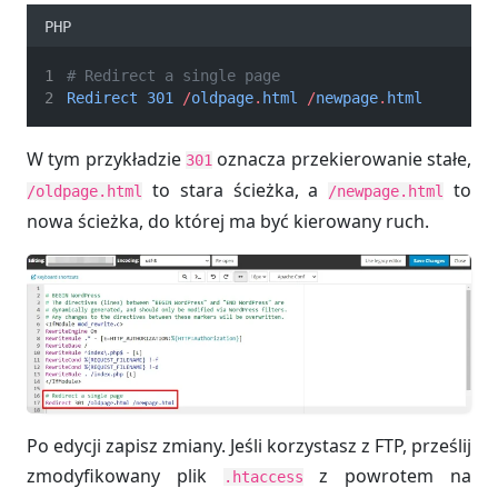
PHP
# Redirect a single page
Redirect
301
/
oldpage
.
html
/
newpage
.
html
W tym przykładzie
oznacza przekierowanie stałe,
301
to stara ścieżka, a
to
/oldpage.html
/newpage.html
nowa ścieżka, do której ma być kierowany ruch.
Po edycji zapisz zmiany. Jeśli korzystasz z FTP, prześlij
zmodyfikowany plik
z powrotem na
.htaccess