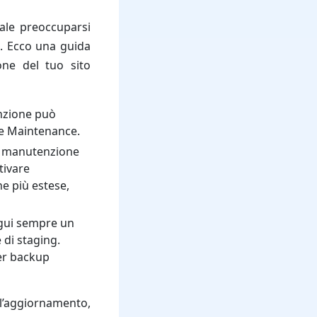
ale preoccuparsi
e. Ecco una guida
one del tuo sito
enzione può
me Maintenance.
à manutenzione
tivare
e più estese,
egui sempre un
 di staging.
per backup
 l’aggiornamento,