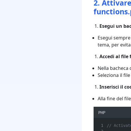
2. Attiva
functions
Esegui un bac
Esegui sempre 
tema, per evitar
Accedi al file
Nella bacheca d
Seleziona il fil
Inserisci il 
Alla fine del f
PHP
// Activat