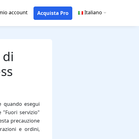
 mio account
Italiano
Acquista Pro
 di
ss
le quando esegui
 "Fuori servizio"
uesta precauzione
razioni e ordini,