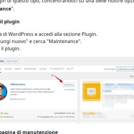
gin di questo tipo, concentrandoci su una delle nostre opzio
ance
".
 il plugin
a di WordPress e accedi alla sezione Plugin.
ggiungi nuovo" e cerca "Maintenance".
 il plugin.
 pagina di manutenzione