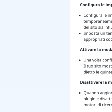
Configura le imp
Configura le im
temporaneament
del sito sia in
Imposta un tempo
appropriati cod
Attivare la mo
Una volta conf
Il tuo sito mos
dietro le quinte
Disattivare la 
Quando aggiorn
plugin e disatti
motori di ricer