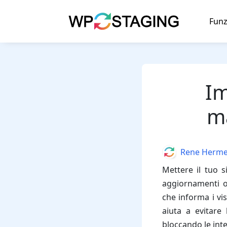
Skip
to
Funz
content
Im
m
Author
Rene Herm
Mettere il tuo 
aggiornamenti o 
che informa i vi
aiuta a evitare 
bloccando le int