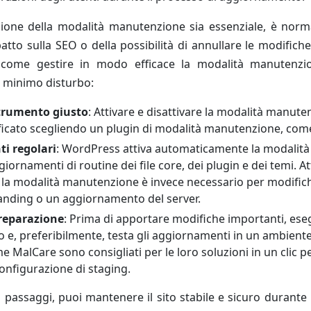
zione della modalità manutenzione sia essenziale, è norm
patto sulla SEO o della possibilità di annullare le modifich
 come gestire in modo efficace la modalità manutenzi
 minimo disturbo:
strumento giusto
: Attivare e disattivare la modalità manut
ficato scegliendo un plugin di modalità manutenzione, co
i regolari
: WordPress attiva automaticamente la modalit
giornamenti di routine dei file core, dei plugin e dei temi. At
a modalità manutenzione è invece necessario per modifich
nding o un aggiornamento del server.
preparazione
: Prima di apportare modifiche importanti, es
o e, preferibilmente, testa gli aggiornamenti in un ambiente
 MalCare sono consigliati per le loro soluzioni in un clic 
onfigurazione di staging.
passaggi, puoi mantenere il sito stabile e sicuro durante