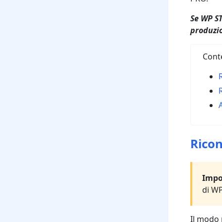
Se WP ST
produzio
Cont
A
Ricon
Impo
di WP
Il modo 