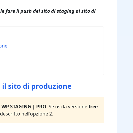
 fare il push del sito di staging al sito di
ione
 il sito di produzione
n
WP STAGING | PRO
. Se usi la versione
free
scritto nell’opzione 2.