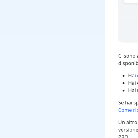
Ci sono 
disponib
Hai
Hai 
Hai 
Se hai s
Come ric
Un altro
versione
PRO.