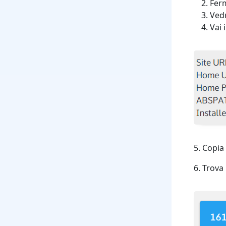
Ferm
Vedr
Vai 
5. Copia 
6. Trova 