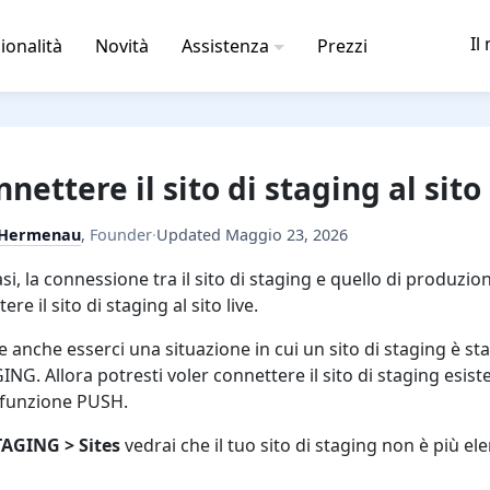
Il
ionalità
Novità
Assistenza
Prezzi
nnettere il sito di staging al sit
 Hermenau
,
Founder
·
Updated
Maggio 23, 2026
casi, la connessione tra il sito di staging e quello di produzi
ere il sito di staging al sito live.
 anche esserci una situazione in cui un sito di staging è s
NG. Allora potresti voler connettere il sito di staging esis
 funzione PUSH.
AGING > Sites
vedrai che il tuo sito di staging non è più e