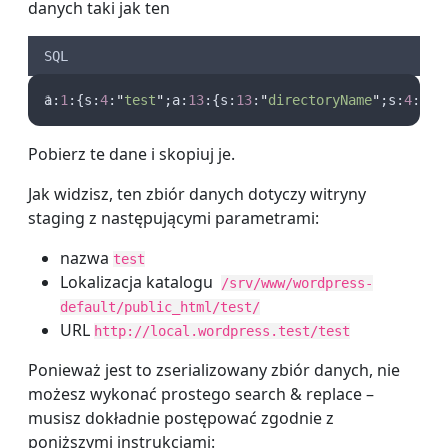
danych taki jak ten
SQL
a:
1
:{s:
4
:
"
test
"
;a:
13
:{s:
13
:
"
directoryName
"
;s:
4
:
"
te
Pobierz te dane i skopiuj je.
Jak widzisz, ten zbiór danych dotyczy witryny
staging z następującymi parametrami:
nazwa
test
Lokalizacja katalogu
/srv/www/wordpress-
default/public_html/test/
URL
http://local.wordpress.test/test
Ponieważ jest to zserializowany zbiór danych, nie
możesz wykonać prostego search & replace –
musisz dokładnie postępować zgodnie z
poniższymi instrukcjami: