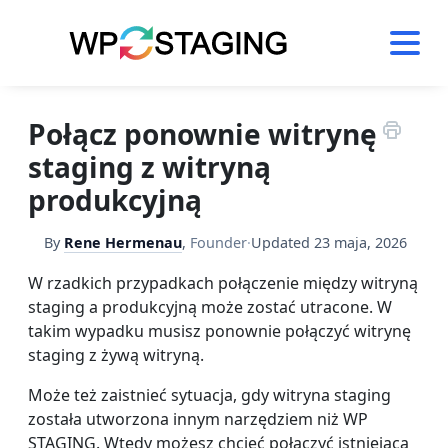
Skip
to
content
Połącz ponownie witrynę
staging z witryną
produkcyjną
By
Rene Hermenau
,
Founder
·
Updated
23 maja, 2026
W rzadkich przypadkach połączenie między witryną
staging a produkcyjną może zostać utracone. W
takim wypadku musisz ponownie połączyć witrynę
staging z żywą witryną.
Może też zaistnieć sytuacja, gdy witryna staging
została utworzona innym narzędziem niż WP
STAGING. Wtedy możesz chcieć połączyć istniejącą