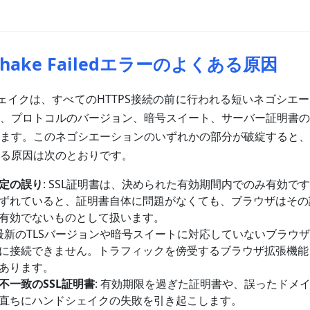
dshake Failedエラーのよくある原因
ンドシェイクは、すべてのHTTPS接続の前に行われる短いネゴシエ
、プロトコルのバージョン、暗号スイート、サーバー証明書の
ます。このネゴシエーションのいずれかの部分が破綻すると、
る原因は次のとおりです。
定の誤り
: SSL証明書は、決められた有効期間内でのみ有効で
ずれていると、証明書自体に問題がなくても、ブラウザはその
有効でないものとして扱います。
 最新のTLSバージョンや暗号スイートに対応していないブラウ
に接続できません。トラフィックを傍受するブラウザ拡張機能
あります。
不一致のSSL証明書
: 有効期限を過ぎた証明書や、誤ったドメ
直ちにハンドシェイクの失敗を引き起こします。