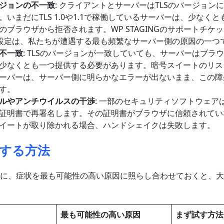
ジョンの不一致
: クライアントとサーバーはTLSのバージョン
いまだにTLS 1.0や1.1で稼働しているサーバーは、少なくともT
のブラウザから拒否されます。WP STAGINGのサポートチケ
S設定は、私たちが遭遇する最も頻繁なサーバー側の原因の一つ
不一致
: TLSのバージョンが一致していても、サーバーはブラ
少なくとも一つ提供する必要があります。暗号スイートのリス
ーバーは、サーバー側に明らかなエラーが出ないまま、この障
す。
ルやアンチウイルスの干渉
: 一部のセキュリティソフトウェアは
証明書で再署名します。その証明書がブラウザに信頼されてい
イートが取り除かれる場合、ハンドシェイクは失敗します。
する方法
に、症状を最も可能性の高い原因に照らし合わせておくと、大
最も可能性の高い原因
まず試す方法