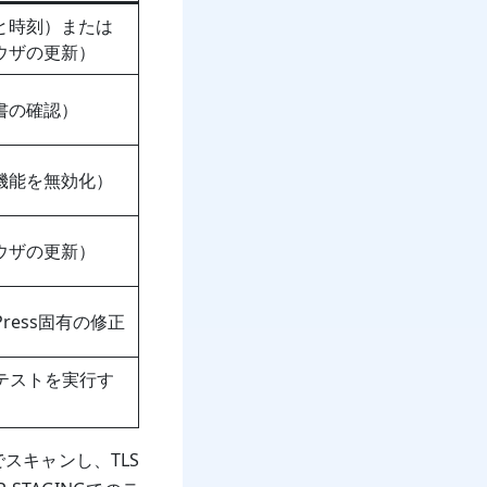
と時刻）または
ウザの更新）
書の確認）
機能を無効化）
ウザの更新）
Press固有の修正
ーテストを実行す
スキャンし、TLS