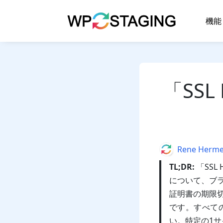
Skip
to
機能
content
「SSL
Author
Rene Herm
TL;DR:
「SSL
について、ブ
証明書の期限
です。すべて
い。特定の1