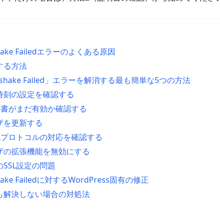
shake Failedエラーのよくある原因
する方法
ndshake Failed」エラーを解消する最も簡単な5つの方法
と時刻の設定を確認する
L証明書がまだ有効か確認する
ウザを更新する
/SSLプロトコルの対応を確認する
ウザの拡張機能を無効にする
SSL設定の問題
shake Failedに対するWordPress固有の修正
も解決しない場合の対処法