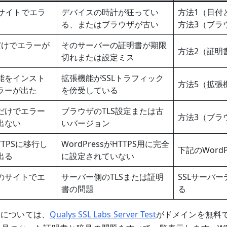
Sサイトでエラ
デバイスの時計が狂ってい
方法1（日付
る、またはブラウザが古い
方法3（ブラ
だけでエラーが
そのサーバーの証明書が期限
方法2（証明
切れまたは設定ミス
能をインスト
拡張機能がSSLトラフィック
方法5（拡張
ラーが出た
を傍受している
だけでエラー
ブラウザのTLS設定または古
方法3（ブラ
出ない
いバージョン
HTTPSに移行し
WordPressがHTTPS用に完全
下記のWord
出る
に設定されていない
のサイトでエ
サーバー側のTLSまたは証明
SSLサーバ
書の問題
る
題については、
Qualys SSL Labs Server Test
がドメインを無料で