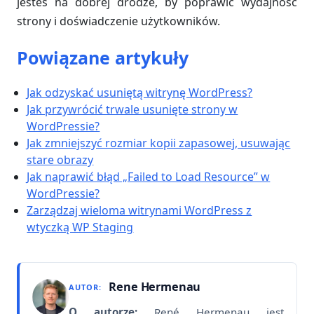
jesteś na dobrej drodze, by poprawić wydajność
strony i doświadczenie użytkowników.
Powiązane artykuły
Jak odzyskać usuniętą witrynę WordPress?
Jak przywrócić trwale usunięte strony w
WordPressie?
Jak zmniejszyć rozmiar kopii zapasowej, usuwając
stare obrazy
Jak naprawić błąd „Failed to Load Resource” w
WordPressie?
Zarządzaj wieloma witrynami WordPress z
wtyczką WP Staging
Rene Hermenau
AUTOR:
O autorze:
René Hermenau jest