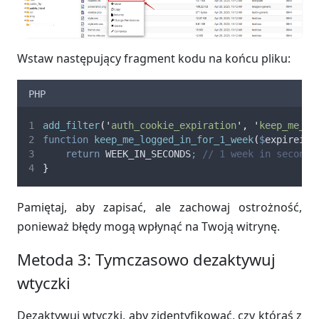
Wstaw następujący fragment kodu na końcu pliku:
PHP
add_filter
(
'
auth_cookie_expiration
'
,
'
keep_me_lo
function
keep_me_logged_in_for_1_week
(
$
expirein
)
return
 WEEK_IN_SECONDS
;
// 1 week in seconds
}
Pamiętaj, aby zapisać, ale zachowaj ostrożność,
ponieważ błędy mogą wpłynąć na Twoją witrynę.
Metoda 3: Tymczasowo dezaktywuj
wtyczki
Dezaktywuj wtyczki, aby zidentyfikować, czy któraś z