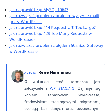
Jak naprawić błąd MySQL 1064?
Jak rozwiązać problem z brakiem wysyłki e-maili
przez WordPress
Jak naprawić błąd 414 Request-URI Too Large?
Jak naprawić błąd 429 Too Many Requests w
WordPressie?
Jak rozwiązać problem z błędem 502 Bad Gateway
w WordPressie
Rene Hermenau
AUTOR:
O autorze:
René Hermenau jest
założycielem
WP STAGING
. Zajmuje się
kopiami zapasowymi WordPressa,
środowiskami stagingowymi, migracjami,
obsługą baz danych oraz bezpiecznymi