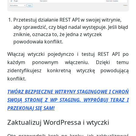
Przetestuj działanie REST API w swojej witrynie,
aby sprawdzić, czy błąd nadal występuje. Jeśli błąd
zniknie, oznacza to, że jedna z wtyczek
powodowała konflikt.
Włączaj wtyczki pojedynczo i testuj REST API po
każdym ponownym włączeniu. Dzięki temu
zidentyfikujesz konkretną wtyczkę powodującą
konflikt.
TWÓRZ BEZPIECZNE WITRYNY STAGINGOWE I CHROŃ
SWOJĄ STRONĘ Z WP STAGING. WYPRÓBUJ TERAZ I
PRZEKONAJ SIĘ SAM!
Zaktualizuj WordPressa i wtyczki
Oto przewodnik krok po kroku, jak zaktualizować