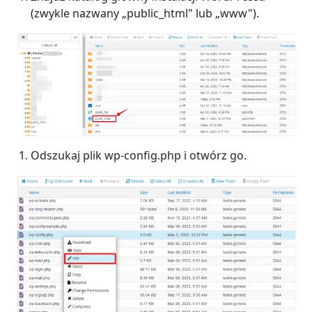
(zwykle nazwany „public_html" lub „www").
Odszukaj plik wp-config.php i otwórz go.