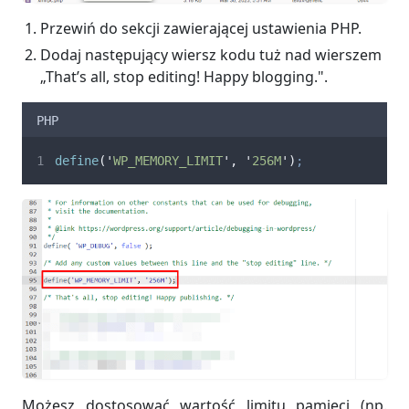
Przewiń do sekcji zawierającej ustawienia PHP.
Dodaj następujący wiersz kodu tuż nad wierszem
„That’s all, stop editing! Happy blogging.".
PHP
define
(
'
WP_MEMORY_LIMIT
'
,
'
256M
'
)
;
Możesz dostosować wartość limitu pamięci (np.