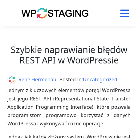
Skip
to
content
Szybkie naprawianie błędów
REST API w WordPressie
Author
Rene Hermenau
Posted In:
Uncategorized
Jednym z kluczowych elementów potęgi WordPressa
jest jego REST API (Representational State Transfer
Application Programming Interface), które pozwala
programistom programowo korzystać z danych
WordPressa i wykonywać różne operacje.
Jednak jak każdy złożony system, WordPress nie jest