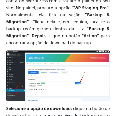
conta do WordPress.com e vá até o painel do seu
site. No painel, procure a opção
"WP Staging Pro"
.
Normalmente, ela fica na seção
"Backup &
Migration"
. Clique nela e, em seguida, localize o
backup recém-gerado dentro da lista
"Backup &
Migration"
.
Depois,
clique no botão
"Action"
para
encontrar a opção de download do backup.
Selecione a opção de download:
clique no botão de
download para baixar o arquivo de backup para o