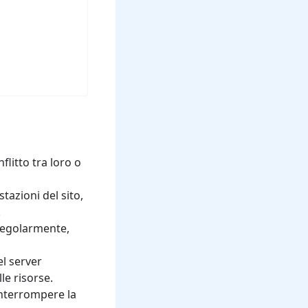
flitto tra loro o
tazioni del sito,
.
 regolarmente,
el server
le risorse.
nterrompere la