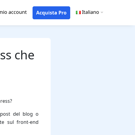
 mio account
Italiano
Acquista Pro
ess che
Press?
post del blog o
e sul front-end