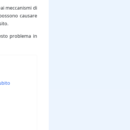
Dai meccanismi di
e possono causare
sito.
questo problema in
ubito