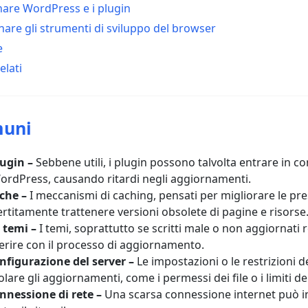
nare WordPress e i plugin
onare gli strumenti di sviluppo del browser
e
elati
muni
lugin –
Sebbene utili, i plugin possono talvolta entrare in con
 WordPress, causando ritardi negli aggiornamenti.
che –
I meccanismi di caching, pensati per migliorare le pres
rtitamente trattenere versioni obsolete di pagine e risorse
 temi –
I temi, soprattutto se scritti male o non aggiornati
erire con il processo di aggiornamento.
nfigurazione del server –
Le impostazioni o le restrizioni d
are gli aggiornamenti, come i permessi dei file o i limiti del
nnessione di rete –
Una scarsa connessione internet può i