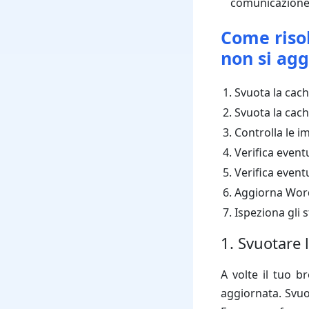
comunicazione tr
Come risol
non si agg
Svuota la cac
Svuota la cac
Controlla le i
Verifica eventu
Verifica event
Aggiorna Word
Ispeziona gli 
1. Svuotare 
A volte il tuo b
aggiornata. Svuo