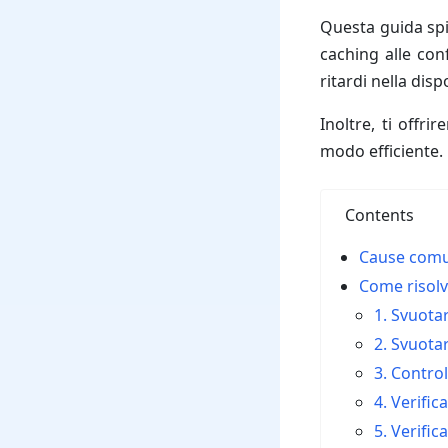
Questa guida spi
caching alle con
ritardi nella dis
Inoltre, ti offri
modo efficiente.
Contents
Cause com
Come risolv
1. Svuota
2. Svuota
3. Contro
4. Verifica
5. Verific