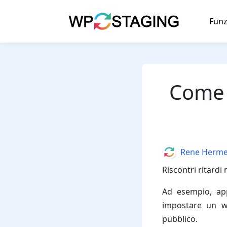
Skip
to
Funz
content
Come r
Author
Rene Herm
Riscontri ritardi
Ad esempio, ap
impostare un w
pubblico.