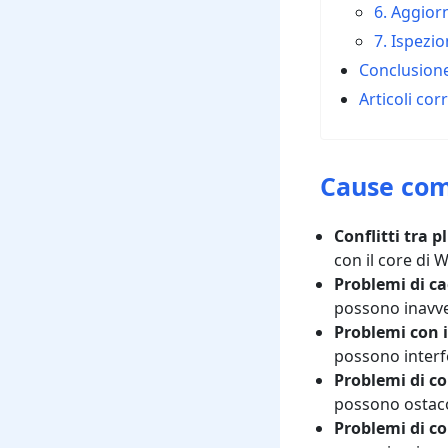
6. Aggior
7. Ispezi
Conclusion
Articoli corr
Cause co
Conflitti tra p
con il core di
Problemi di ca
possono inavve
Problemi con i
possono interf
Problemi di co
possono ostacol
Problemi di co