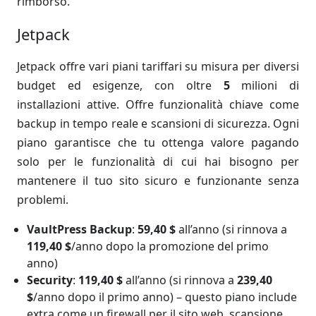
rimborso.
Jetpack
Jetpack offre vari piani tariffari su misura per diversi
budget ed esigenze, con oltre
5
milioni di
installazioni attive. Offre funzionalità chiave come
backup in tempo reale e scansioni di sicurezza. Ogni
piano garantisce che tu ottenga valore pagando
solo per le funzionalità di cui hai bisogno per
mantenere il tuo sito sicuro e funzionante senza
problemi.
VaultPress Backup
:
59,40 $
all’anno (si rinnova a
119,40 $
/anno dopo la promozione del primo
anno)
Security
:
119,40 $
all’anno (si rinnova a
239,40
$
/anno dopo il primo anno) – questo piano include
extra come un firewall per il sito web, scansione