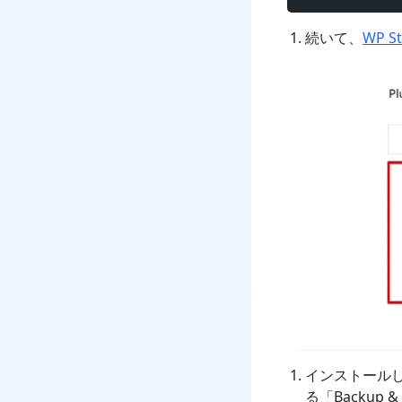
続いて、
WP St
インストールして
る「Backup 