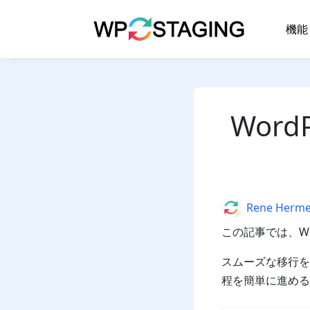
Skip
to
機能
content
Word
Author
Rene Herm
この記事では、Wor
スムーズな移行を実
程を簡単に進める