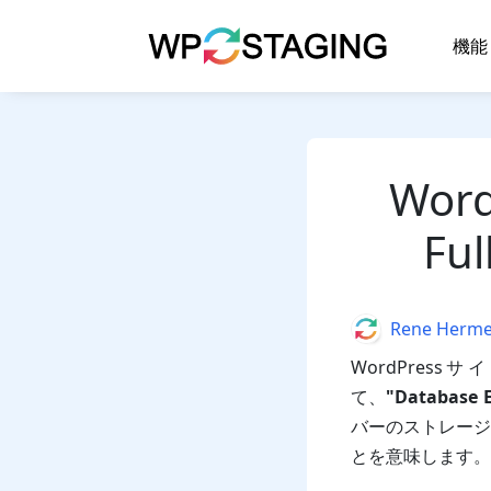
Skip
to
機能
content
Word
F
Author
Rene Herm
WordPre
て、
"Database Er
バーのストレージ
とを意味します。