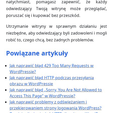
natychmiast, pomagasz zapewnić, że każdy
odwiedzający Twoją witrynę może przeglądać,
poruszać się i kupować bez przeszkód.
Utrzymanie witryny w sprawnym działaniu jest
niezbędne, aby odwiedzający byli zadowoleni i mogli
robić to, czego chcą, bez żadnych problemów.
Powiązane artykuły
Jak naprawić błąd 429 Too Many Requests w
WordPressie?
Jak naprawić błąd HTTP podczas przesyłania
obrazu w WordPressie
Jak naprawić błąd „Sorry, You Are Not Allowed to
Access This Page" w WordPressie?
Jak naprawić problemy z odświeżaniem i
przekierowaniem strony logowania WordPress?