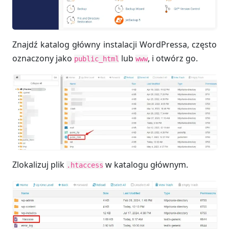
Znajdź katalog główny instalacji WordPressa, często
oznaczony jako
lub
, i otwórz go.
public_html
www
Zlokalizuj plik
w katalogu głównym.
.htaccess