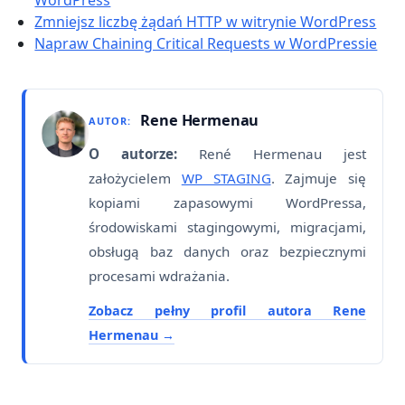
Zmniejsz liczbę żądań HTTP w witrynie WordPress
Napraw Chaining Critical Requests w WordPressie
Rene Hermenau
AUTOR:
O autorze:
René Hermenau jest
założycielem
WP STAGING
. Zajmuje się
kopiami zapasowymi WordPressa,
środowiskami stagingowymi, migracjami,
obsługą baz danych oraz bezpiecznymi
procesami wdrażania.
Zobacz pełny profil autora Rene
Hermenau