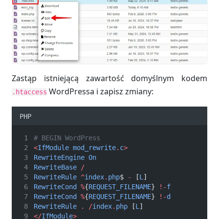
Zastąp istniejącą zawartość domyślnym kodem
WordPressa i zapisz zmiany:
.htaccess
PHP
# BEGIN WordPress
<
IfModule
mod_rewrite
.
c
>
RewriteEngine
On
RewriteBase
/
RewriteRule
^
index
.
php
$ 
-
 [
L
]
RewriteCond
%
{
REQUEST_FILENAME
} 
!-
f
RewriteCond
%
{
REQUEST_FILENAME
} 
!-
d
RewriteRule
.
/
index
.
php
 [
L
]
</
IfModule
>