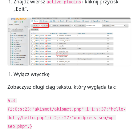
Znajdź wiersz
i kliknij przycisk
active_plugins
„Edit".
Wyłącz wtyczkę
Zobaczysz długi ciąg tekstu, który wygląda tak:
a:3:
{i:0;s:23:"akismet/akismet.php";i:1;s:37:"hello-
dolly/hello.php";i:2;s:27:"wordpress-seo/wp-
seo.php";}