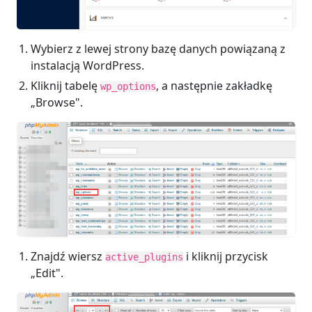
Wybierz z lewej strony bazę danych powiązaną z
instalacją WordPress.
Kliknij tabelę
, a następnie zakładkę
wp_options
„Browse".
Znajdź wiersz
i kliknij przycisk
active_plugins
„Edit".