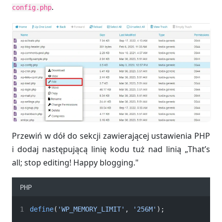
.
config.php
Przewiń w dół do sekcji zawierającej ustawienia PHP
i dodaj następującą linię kodu tuż nad linią „That’s
all; stop editing! Happy blogging."
PHP
define
(
'WP_MEMORY_LIMIT'
, 
'256M'
);