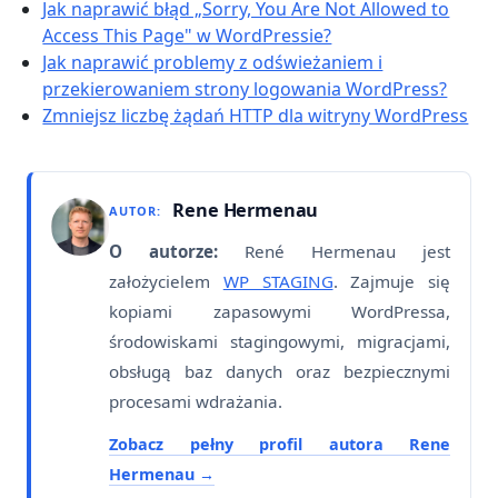
Jak naprawić błąd „Sorry, You Are Not Allowed to
Access This Page" w WordPressie?
Jak naprawić problemy z odświeżaniem i
przekierowaniem strony logowania WordPress?
Zmniejsz liczbę żądań HTTP dla witryny WordPress
Rene Hermenau
AUTOR:
O autorze:
René Hermenau jest
założycielem
WP STAGING
. Zajmuje się
kopiami zapasowymi WordPressa,
środowiskami stagingowymi, migracjami,
obsługą baz danych oraz bezpiecznymi
procesami wdrażania.
Zobacz pełny profil autora Rene
Hermenau