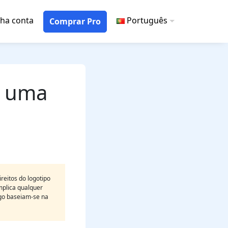
ha conta
Português
Comprar Pro
: uma
eitos do logotipo
mplica qualquer
igo baseiam-se na