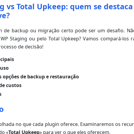
g vs Total Upkeep: quem se destaca
ve?
in de backup ou migração certo pode ser um desafio. Nã
 WP Staging ou pelo Total Upkeep? Vamos compará-los 
processo de decisão!
cipais
 uso
s opções de backup e restauração
e custos
s
o
lhada no que cada plugin oferece. Examinaremos os recurs
do «
Total Upkeep
» para ver o que eles oferecem.