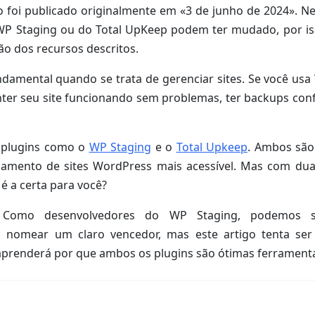
o foi publicado originalmente em «3 de junho de 2024». N
WP Staging ou do Total UpKeep podem ter mudado, por 
dão dos recursos descritos.
undamental quando se trata de gerenciar sites. Se você us
ter seu site funcionando sem problemas, ter backups confi
 plugins como o
WP Staging
e o
Total Upkeep
. Ambos são
iamento de sites WordPress mais acessível. Mas com du
 é a certa para você?
omo desenvolvedores do WP Staging, podemos se
 nomear um claro vencedor, mas este artigo tenta ser
 aprenderá por que ambos os plugins são ótimas ferrament