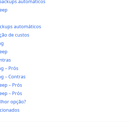
backups automáticos
keep
r
ckups automáticos
ção de custos
ng
keep
ontras
g – Prós
g – Contras
eep – Prós
eep – Prós
elhor opção?
acionados