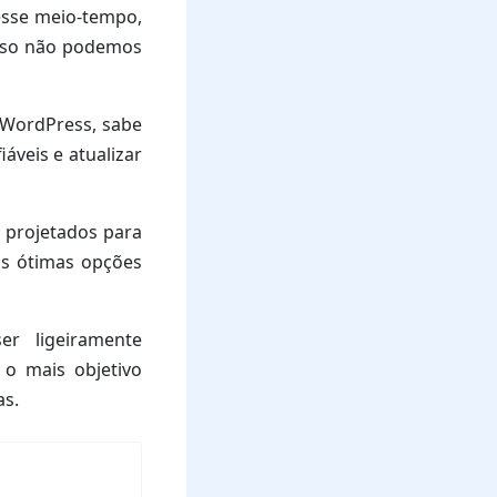
esse meio-tempo,
isso não podemos
a WordPress, sabe
áveis e atualizar
 projetados para
as ótimas opções
r ligeiramente
 o mais objetivo
as.