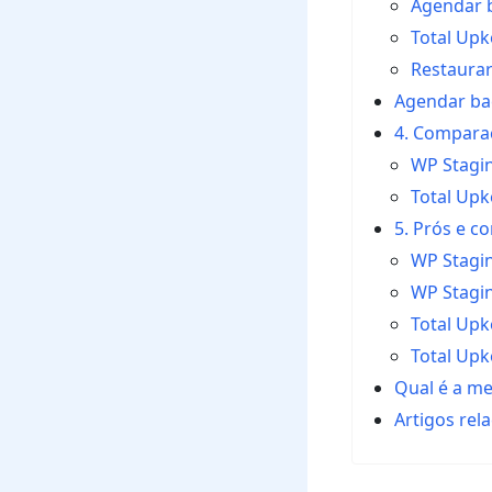
Agendar 
Total Up
Restaura
Agendar ba
4. Compara
WP Stagi
Total Up
5. Prós e c
WP Stagin
WP Stagin
Total Upk
Total Upk
Qual é a m
Artigos rel