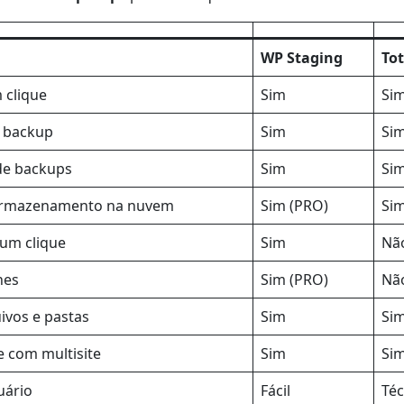
WP Staging
To
 clique
Sim
Si
 backup
Sim
Si
e backups
Sim
Si
armazenamento na nuvem
Sim (PRO)
Si
um clique
Sim
Nã
nes
Sim (PRO)
Nã
ivos e pastas
Sim
Si
e com multisite
Sim
Si
uário
Fácil
Téc