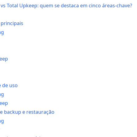
vs Total Upkeep: quem se destaca em cinco áreas-chave?
 principais
ng
keep
e de uso
ng
keep
de backup e restauração
ng
r