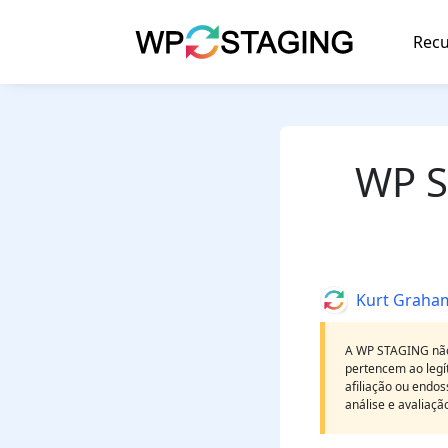
Skip
to
Recu
content
WP S
Author
Kurt Graha
A WP STAGING não 
pertencem ao legít
afiliação ou endos
análise e avaliaç