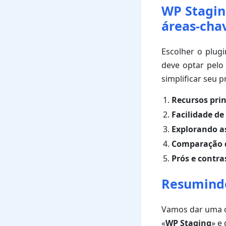
WP Stagin
áreas-cha
Escolher o plug
deve optar pelo
simplificar seu 
Recursos prin
Facilidade de
Explorando a
Comparação d
Prós e contra
Resumind
Vamos dar uma o
«
WP Staging
» e 