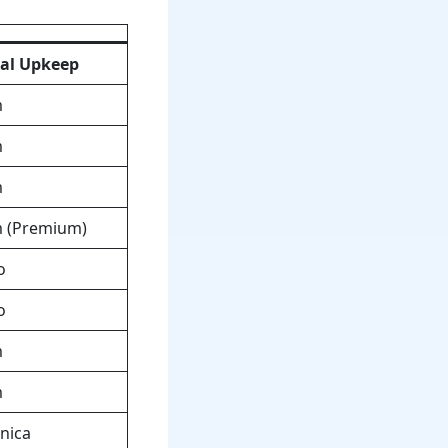
tal Upkeep
m
m
m
m (Premium)
o
o
m
m
nica