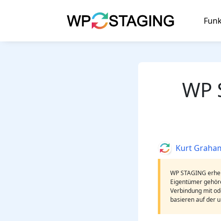
Skip
to
Funk
content
WP S
Author
Kurt Graha
WP STAGING erhebt
Eigentümer gehöre
Verbindung mit ode
basieren auf der