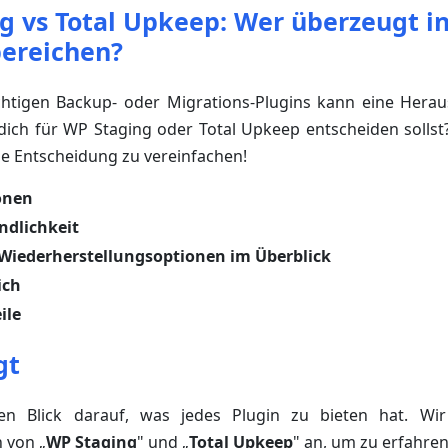
g vs Total Upkeep: Wer überzeugt in
bereichen?
chtigen Backup- oder Migrations-Plugins kann eine Herau
dich für WP Staging oder Total Upkeep entscheiden sollst
ne Entscheidung zu vereinfachen!
onen
ndlichkeit
Wiederherstellungsoptionen im Überblick
ich
ile
gt
en Blick darauf, was jedes Plugin zu bieten hat. Wi
 von „
WP Staging
" und „
Total Upkeep
" an, um zu erfahren