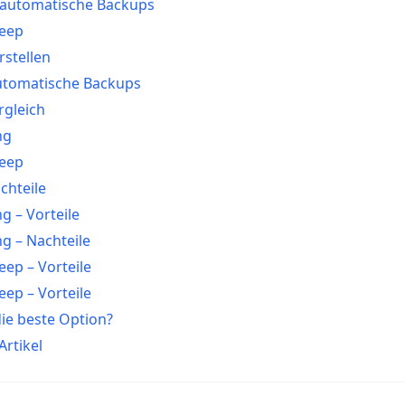
 automatische Backups
keep
stellen
utomatische Backups
rgleich
ng
keep
chteile
g – Vorteile
g – Nachteile
eep – Vorteile
eep – Vorteile
die beste Option?
rtikel