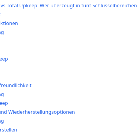
vs Total Upkeep: Wer überzeugt in fünf Schlüsselbereichen
t
nktionen
ng
s
keep
s
freundlichkeit
ng
keep
 und Wiederherstellungsoptionen
ng
stellen