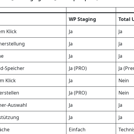
WP Staging
Total 
em Klick
Ja
Ja
erstellung
Ja
Ja
ne
Ja
Ja
ud-Speicher
Ja (PRO)
Ja (Pr
m Klick
Ja
Nein
erstellen
Ja (PRO)
Nein
ner-Auswahl
Ja
Ja
rstützung
Ja
Ja
äche
Einfach
Techni