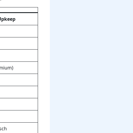
Upkeep
emium)
sch