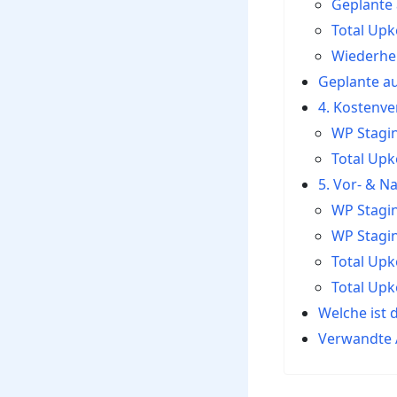
Geplante
Total Up
Wiederher
Geplante a
4. Kostenve
WP Stagi
Total Up
5. Vor- & Na
WP Stagin
WP Stagin
Total Upk
Total Upk
Welche ist 
Verwandte A