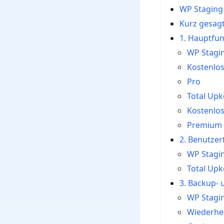
WP Staging 
Kurz gesag
1. Hauptfu
WP Stagi
Kostenlo
Pro
Total Up
Kostenlo
Premium
2. Benutzer
WP Stagi
Total Up
3. Backup-
WP Stagi
Wiederher