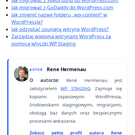
Jak migrować z SiteGround do WordPress.com
Jak migrować z GoDaddy do WordPress.com
Jak zmienić nazwę folderu „wp-content” w
WordPressie?
Jak odzyskać usuniętą witrynę WordPress?
Zarządzaj wieloma witrynami WordPress za
pomocą wtyczki WP Staging
Rene Hermenau
AUTOR:
O autorze:
René Hermenau jest
założycielem
WP STAGING
. Zajmuje się
kopiami zapasowymi WordPressa,
środowiskami stagingowymi, migracjami,
obsługą baz danych oraz bezpiecznymi
procesami wdrażania.
Zobacz pełny profil autora Rene