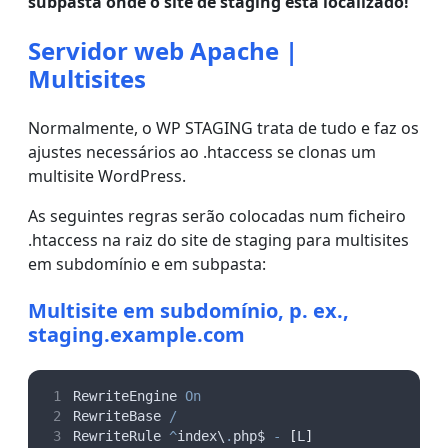
subpasta onde o site de staging está localizado!
Servidor web Apache |
Multisites
Normalmente, o WP STAGING trata de tudo e faz os
ajustes necessários ao .htaccess se clonas um
multisite WordPress.
As seguintes regras serão colocadas num ficheiro
.htaccess na raiz do site de staging para multisites
em subdomínio e em subpasta:
Multisite em subdomínio, p. ex.,
staging.example.com
RewriteEngine 
On
RewriteBase 
/
RewriteRule 
^
index\
.
php$ 
-
[
L
]