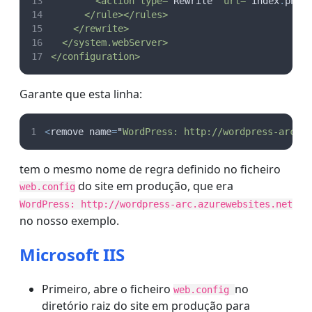
        <action type=
"
Rewrite
"
 url=
"
index
.
php
"
      </rule></rules>
    </rewrite>
  </system.webServer>
</configuration>
Garante que esta linha:
<
remove name
=
"
WordPress: http://wordpress-arc.a
tem o mesmo nome de regra definido no ficheiro
do site em produção, que era
web.config
WordPress: http://wordpress-arc.azurewebsites.net
no nosso exemplo.
Microsoft IIS
Primeiro, abre o ficheiro
no
web.config
diretório raiz do site em produção para