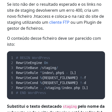
Se isto não der o resultado esperado e os links no
site de staging devolverem um erro 400, cria um
novo ficheiro .htaccess e coloca-o na raiz do site de
staging utilizando um
cliente FTP
ou um Plugin de
gestor de ficheiros.
O conteúdo desse ficheiro deve ser parecido com
isto:
# BEGIN WordPress 
RewriteEngine 
On
RewriteBase 
/
staging
/
RewriteRule 
^
index\
.
php$ 
-
[
L
]
RewriteCond 
%
{
REQUEST_FILENAME
}
!-
f 
RewriteCond 
%
{
REQUEST_FILENAME
}
!-
d 
RewriteRule 
.
/
staging
/
index
.
php 
[
L
]
# END WordPress
Substitui o texto destacado
pelo nome da
staging