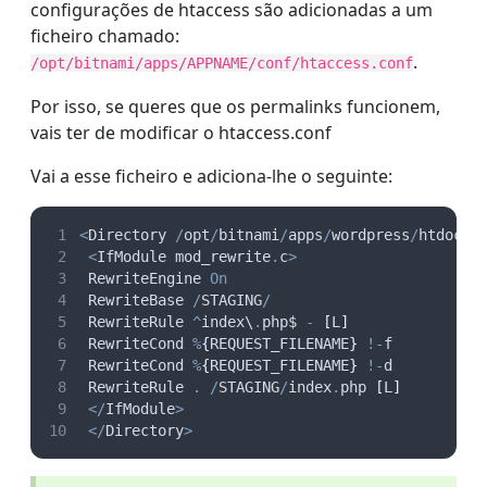
configurações de htaccess são adicionadas a um
ficheiro chamado:
.
/opt/bitnami/apps/APPNAME/conf/htaccess.conf
Por isso, se queres que os permalinks funcionem,
vais ter de modificar o htaccess.conf
Vai a esse ficheiro e adiciona-lhe o seguinte:
<
Directory 
/
opt
/
bitnami
/
apps
/
wordpress
/
htdocs
/
<
IfModule mod_rewrite
.
c
>
 RewriteEngine 
On
 RewriteBase 
/
STAGING
/
 RewriteRule 
^
index\
.
php$ 
-
[
L
]
 RewriteCond 
%
{
REQUEST_FILENAME
}
!-
f
 RewriteCond 
%
{
REQUEST_FILENAME
}
!-
d
 RewriteRule 
.
/
STAGING
/
index
.
php 
[
L
]
</
IfModule
>
</
Directory
>