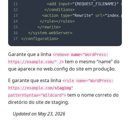
           <add input=
"
{
REQUEST_FILENAME
}
"
 mat
          </conditions>
         <action type=
"
Rewrite
"
 url=
"
index
.
php
        </rule></rules>
       </rewrite>
   </system.webServer>
</configuration>
Garante que a linha
<remove
name
="WordPress:
tem o mesmo “name” do
https://example.com/" />
que aparece no web.config do site em produção.
E garante que esta linha
<rule name="WordPress:
https://example.com/
staging
"
tem o nome correto do
patternSyntax="Wildcard">
diretório do site de staging.
Updated on
May 23, 2026