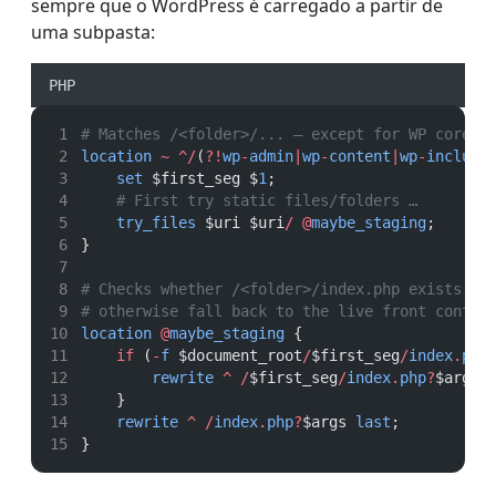
sempre que o WordPress é carregado a partir de
uma subpasta:
PHP
# Matches /<folder>/... – except for WP core f
location
~
^/
(
?!
wp
-
admin
|
wp
-
content
|
wp
-
include
set
 $first_seg $
1
;
# First try static files/folders …
try_files
 $uri $uri
/
@
maybe_staging
;
}
# Checks whether /<folder>/index.php exists; i
# otherwise fall back to the live front contro
location
@
maybe_staging
 {
if
 (
-
f
 $document_root
/
$first_seg
/
index
.
php
rewrite
^
/
$first_seg
/
index
.
php
?
$args 
    }
rewrite
^
/
index
.
php
?
$args 
last
;
}