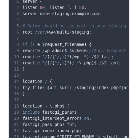
server 
{
listen 
80
;
 listen 
[
::
]
:
80
;
server_name staging
.
example
.
com
;
# Below should be the path to your staging sit
root 
/var/
www
/
multi
/
staging
;
if
(
!-
e 
$
request_filename
)
{
rewrite 
/
wp
-
admin$ 
$
scheme
:
//$host$request_uri
rewrite 
^/
(
/
[
^/
]
+
)
?
(
/
wp
-
.
*
)
/
$
2
 last
;
rewrite 
^/
(
/
[
^/
]
+
)
?
(
/
.
*
\
.
php
)
$ 
/
$
2
 last
;
}
location 
/
{
try_files 
$
uri
$
uri
/
/
staging
/
index
.
php
?$
args
}
location 
~
 \
.
php$ 
{
include
 fastcgi_params
;
fastcgi_intercept_errors 
on;
fastcgi_pass php7
-
fpm
;
fastcgi_index index
.
php
;
fastcgi_param SCRIPT_FILENAME 
$
realpath_root
$
f