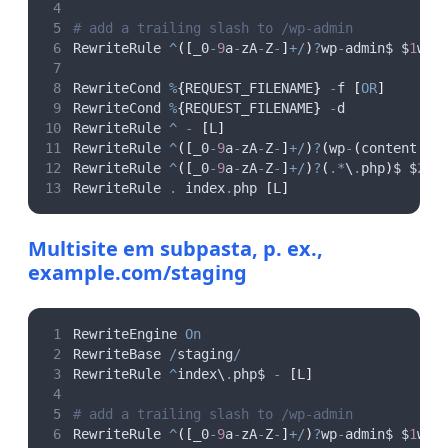
# add a trailing slash to /wp-admin
RewriteRule 
^
([
_0
-
9
a
-
zA
-
Z
-
]
+/
)
?
wp
-
admin$ $
1
wp
-
RewriteCond 
%
{
REQUEST_FILENAME
}
-
f 
[
OR
]
RewriteCond 
%
{
REQUEST_FILENAME
}
-
d
RewriteRule 
^
-
[
L
]
RewriteRule 
^
([
_0
-
9
a
-
zA
-
Z
-
]
+/
)
?
(
wp
-
(
content
|
ad
RewriteRule 
^
([
_0
-
9
a
-
zA
-
Z
-
]
+/
)
?
(
.
*
\
.
php
)
$ $
2
[
RewriteRule 
.
 index
.
php 
[
L
]
Multisite em subpasta, p. ex.,
example.com/staging
RewriteEngine 
On
RewriteBase 
/
staging
/
RewriteRule 
^
index\
.
php$ 
-
[
L
]
# add a trailing slash to /wp-admin
RewriteRule 
^
([
_0
-
9
a
-
zA
-
Z
-
]
+/
)
?
wp
-
admin$ $
1
wp
-