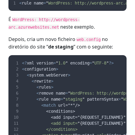
<
rule name
=
"
WordPress: http://wordpress-arc.azu
É
WordPress: http://wordpress-
neste exemplo.
arc.azurewebsites.net
Depois, cria um novo ficheiro
no
web.config
diretório do site “
de staging
” com o seguinte:
<?
xml version
=
"
1.0
"
 encoding
=
"
UTF-8
"
?>
<
configuration
>
<
system
.
webServer
>
<
rewrite
>
<
rules
>
<
remove name
=
"
WordPress: http://wordpres
<
rule name
=
"
staging
"
 patternSyntax
=
"
Wild
<match
 url="*"/>
          <conditions>
            <add input="
{
REQUEST_FILENAME
}
"
 ma
            <add input=
"
{
REQUEST_FILENAME
}
"
 ma
          </conditions>