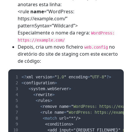
anotares esta linha:
<rule
name
=”WordPress:
https://example.com/”
patternSyntax=”Wildcard”>
Especialmente o nome da regra:
WordPress:
https://example.com/
Depois, cria um novo ficheiro
no
web.config
diretório do site de staging com este excerto
de código:
<?
xml version
=
"
1.0
"
 encoding
=
"
UTF-8
"
?>
<
configuration
>
<
system
.
webServer
>
<
rewrite
>
<
rules
>
<
remove name
=
"
WordPress: https://examp
<
rule name
=
"
WordPress: https://example
<match
 url="*"/>
          <conditions>
           <add input="
{
REQUEST_FILENAME
}
"
 mat