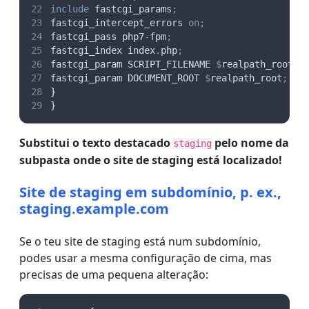
include
 fastcgi_params
;
fastcgi_intercept_errors 
on;
fastcgi_pass php7
-
fpm
;
fastcgi_index index
.
php
;
fastcgi_param SCRIPT_FILENAME 
$
realpath_root
$
f
fastcgi_param DOCUMENT_ROOT 
$
realpath_root
;
}
}
Substitui o texto destacado
pelo nome da
staging
subpasta onde o site de staging está localizado!
Site de staging em subdomínio, p. ex.,
staging.example.com
Se o teu site de staging está num subdomínio,
podes usar a mesma configuração de cima, mas
precisas de uma pequena alteração: