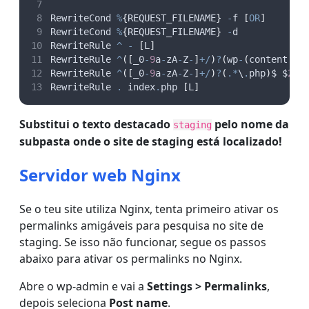
RewriteCond 
%
{
REQUEST_FILENAME
}
-
f 
[
OR
]
RewriteCond 
%
{
REQUEST_FILENAME
}
-
d
RewriteRule 
^
-
[
L
]
RewriteRule 
^
([
_0
-
9
a
-
zA
-
Z
-
]
+/
)
?
(
wp
-
(
content
|
ad
RewriteRule 
^
([
_0
-
9
a
-
zA
-
Z
-
]
+/
)
?
(
.
*
\
.
php
)
$ $
2
[
RewriteRule 
.
 index
.
php 
[
L
]
Substitui o texto destacado
pelo nome da
staging
subpasta onde o site de staging está localizado!
Servidor web Nginx
Se o teu site utiliza Nginx, tenta primeiro ativar os
permalinks amigáveis para pesquisa no site de
staging. Se isso não funcionar, segue os passos
abaixo para ativar os permalinks no Nginx.
Abre o wp-admin e vai a
Settings > Permalinks
,
depois seleciona
Post name
.