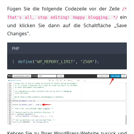
Fügen Sie die folgende Codezeile vor der Zeile
/*
ein
That's all, stop editing! Happy blogging. */
und klicken Sie dann auf die Schaltfläche „Save
Changes".
PHP
define
(
'
WP_MEMORY_LIMIT
'
,
'
256M
'
)
;
Kehren Sie zu Ihrer WordPress-Website zurück und