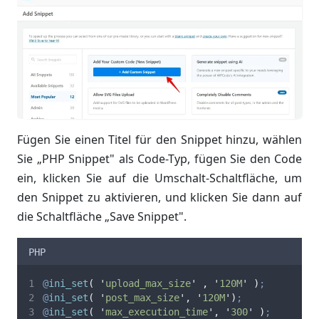
Fügen Sie einen Titel für den Snippet hinzu, wählen
Sie „PHP Snippet" als Code-Typ, fügen Sie den Code
ein, klicken Sie auf die Umschalt-Schaltfläche, um
den Snippet zu aktivieren, und klicken Sie dann auf
die Schaltfläche „Save Snippet".
PHP
@
ini_set
(
'
upload_max_size
'
,
'
120M
'
)
;
@
ini_set
(
'
post_max_size
'
,
'
120M
'
)
;
@
ini_set
(
'
max_execution_time
'
,
'
300
'
)
;