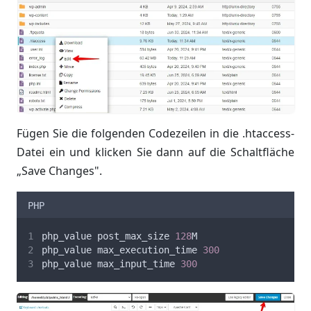
Fügen Sie die folgenden Codezeilen in die .htaccess-
Datei ein und klicken Sie dann auf die Schaltfläche
„Save Changes".
PHP
php_value post_max_size 
128
M
php_value max_execution_time 
300
php_value max_input_time 
300