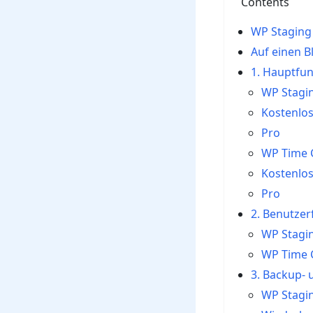
Contents
WP Staging
Auf einen B
1. Hauptfu
WP Stagi
Kostenlo
Pro
WP Time 
Kostenlos
Pro
2. Benutzer
WP Stagi
WP Time 
3. Backup-
WP Stagi