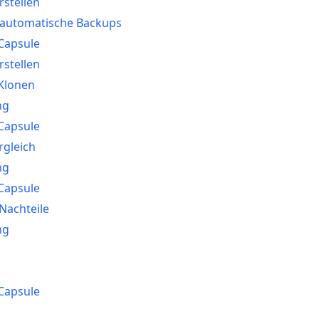
stellen
 automatische Backups
Capsule
stellen
-Klonen
ng
Capsule
rgleich
ng
Capsule
 Nachteile
ng
Capsule