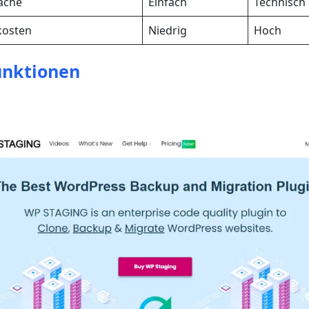
äche
Einfach
Technisch
kosten
Niedrig
Hoch
unktionen