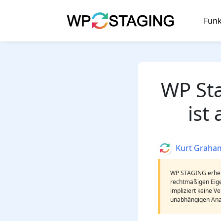
Skip
to
Funk
content
WP Sta
ist
Author
Kurt Graha
WP STAGING erhebt
rechtmäßigen Eig
impliziert keine V
unabhängigen Ana