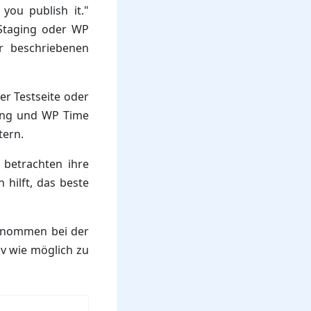
you publish it."
 Staging oder WP
r beschriebenen
er Testseite oder
ging und WP Time
tern.
 betrachten ihre
 hilft, das beste
genommen bei der
iv wie möglich zu