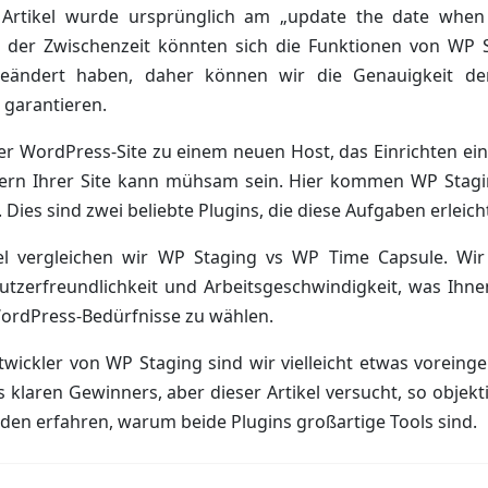
 Artikel wurde ursprünglich am „update the date when 
 In der Zwischenzeit könnten sich die Funktionen von WP
eändert haben, daher können wir die Genauigkeit de
 garantieren.
r WordPress-Site zu einem neuen Host, das Einrichten ein
hern Ihrer Site kann mühsam sein. Hier kommen WP Sta
. Dies sind zwei beliebte Plugins, die diese Aufgaben erleich
el vergleichen wir WP Staging vs WP Time Capsule. Wir
utzerfreundlichkeit und Arbeitsgeschwindigkeit, was Ihnen
WordPress-Bedürfnisse zu wählen.
twickler von WP Staging sind wir vielleicht etwas vorein
klaren Gewinners, aber dieser Artikel versucht, so objekt
rden erfahren, warum beide Plugins großartige Tools sind.