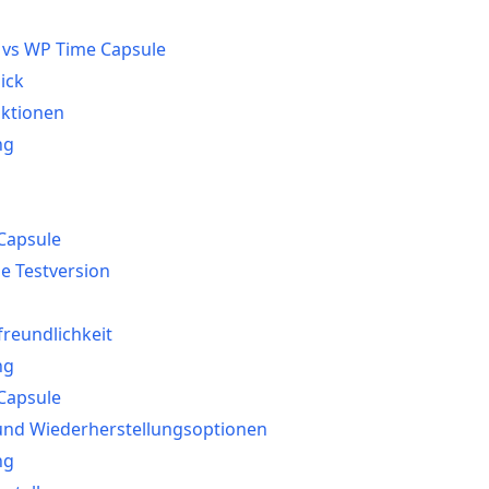
 vs WP Time Capsule
lick
nktionen
ng
s
Capsule
e Testversion
freundlichkeit
ng
Capsule
 und Wiederherstellungsoptionen
ng