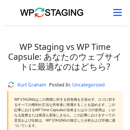
Skip
to
content
WP Staging vs WP Time
Capsule: あなたのウェブサイ
トに最適なのはどちら?
Author
Kurt Graham
Posted In:
Uncategorized
WP STAGINGはこの商標に対する所有権を主張せず、ロゴに対す
るすべての権利が正当な所有者に帰属することを認めます。この
記事におけるWP Time Capsuleの名称またはロゴの使用は、いか
なる提携または推奨も意味しません。この記事におけるすべての
意見および比較は、WP STAGINGの独立した分析および評価に基
づいています。