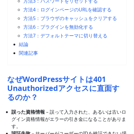
方法3：パスワードをリセットする
方法4：ログインページのURLを確認する
方法5：ブラウザのキャッシュをクリアする
方法6：プラグインを無効化する
方法7：デフォルトテーマに切り替える
結論
関連記事
なぜWordPressサイトは401
Unauthorizedアクセスに直面す
るのか？
誤った資格情報
– 誤って入力された、あるいは古いロ
グイン資格情報がエラーの引き金になることがありま
す。
認証失敗
– サーバーがユーザーのIDを検証できない場